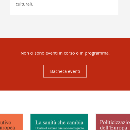
culturali.
Non ci sono eventi in corso o in programma.
Bacheca eventi