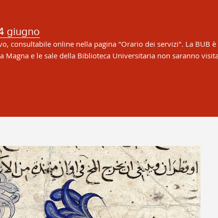
4 giugno
vo, consultabile online nella pagina "Orario dei servizi". La BUB è 
 Magna e le sale della Biblioteca Universitaria non saranno visita