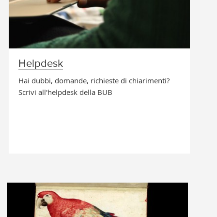
Helpdesk
MOSTRE ON LI
L'oro dei f
Hai dubbi, domande, richieste di chiarimenti?
bolognesi 
Scrivi all'helpdesk della BUB
Immagini della 
della BUB | 1