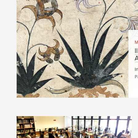
M
I
I
P