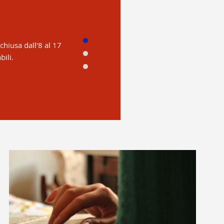
Collaudo Torre Libraria
chiusa dall'8 al 17
E' iniziato il collaudo del magazzino automat
bili.
saranno prelevabili i contrassegnati T (ANC
Per informazioni scrivere una mail a bub.dis