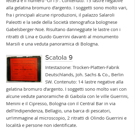
lettera e il numero “O/15”. Contenuto: 15 lastre negative
alla gelatina bromuro d’argento. I soggetti sono molto vari,
fra i principali alcune riproduzioni, il palazzo Salaroli
Paleotti e la sede della Società stenografica bolognese
Gabelsberger-Noë. Risultano danneggiate le lastre con i
ritratti di Lina e Guido Guerrini davanti al monumento
Marsili e una veduta panoramica di Bologna.
Scatola 9
Intestazione: Trocken-Platten-Fabrik
Deutschlands, Joh. Sachs & Co., Berlin
SW. Contenuto: 14 lastre negative alla
gelatina bromuro d’argento. I soggetti sono molto vari con
alcune vedute panoramiche di Gaibola con le ville Guerrini,
Menini e il Cipresso, Bologna con il Central Bar in via
dell’Indipendenza, Bellagio, una barca di pescatori,
un’immagine al microscopio, 2 ritratti di Olindo Guerrini e
località e persone non identificate.