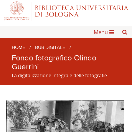
Menu
HOME
/
BUB DIGITALE
/
Fondo fotografico Olindo
Guerrini
La digitalizzazione integrale delle fotografie