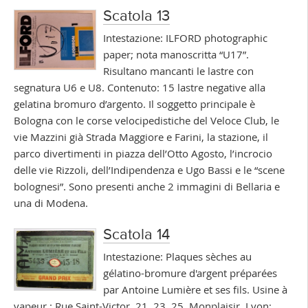
Scatola 13
Intestazione: ILFORD photographic
paper; nota manoscritta “U17”.
Risultano mancanti le lastre con
segnatura U6 e U8. Contenuto: 15 lastre negative alla
gelatina bromuro d’argento. Il soggetto principale è
Bologna con le corse velocipedistiche del Veloce Club, le
vie Mazzini già Strada Maggiore e Farini, la stazione, il
parco divertimenti in piazza dell’Otto Agosto, l’incrocio
delle vie Rizzoli, dell’Indipendenza e Ugo Bassi e le “scene
bolognesi”. Sono presenti anche 2 immagini di Bellaria e
una di Modena.
Scatola 14
Intestazione: Plaques sèches au
gélatino-bromure d'argent préparées
par Antoine Lumière et ses fils. Usine à
vapeur : Rue Saint-Victor, 21, 23, 25, Monplaisir, Lyon;