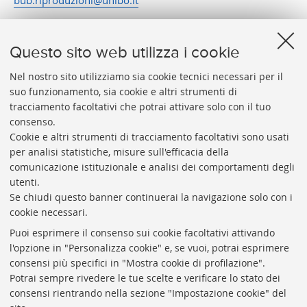
bub.riproduzioni@unibo.it
Questo sito web utilizza i cookie
Nel nostro sito utilizziamo sia cookie tecnici necessari per il
suo funzionamento, sia cookie e altri strumenti di
tracciamento facoltativi che potrai attivare solo con il tuo
BIBLIOTECA
UNIVERSITARIA
DI
BOLOGNA
consenso.
Presidente: prof. Francesco Citti
Cookie e altri strumenti di tracciamento facoltativi sono usati
per analisi statistiche, misure sull'efficacia della
Coordinatrice gestionale: Maria Pia Torricelli
comunicazione istituzionale e analisi dei comportamenti degli
Responsabile Amministrativo: Luigia Di Pumpo
utenti.
Se chiudi questo banner continuerai la navigazione solo con i
Via Zamboni, 33/35 - 40126 Bologna (BO)
cookie necessari.
Tel. +39 051 2088306 - Fax +39 051 2088385
Puoi esprimere il consenso sui cookie facoltativi attivando
bub.info@unibo.it
l'opzione in "Personalizza cookie" e, se vuoi, potrai esprimere
consensi più specifici in "Mostra cookie di profilazione".
bub.biblioteca@pec.unibo.it
Potrai sempre rivedere le tue scelte e verificare lo stato dei
Dove siamo
Orario dei servizi
consensi rientrando nella sezione "Impostazione cookie" del