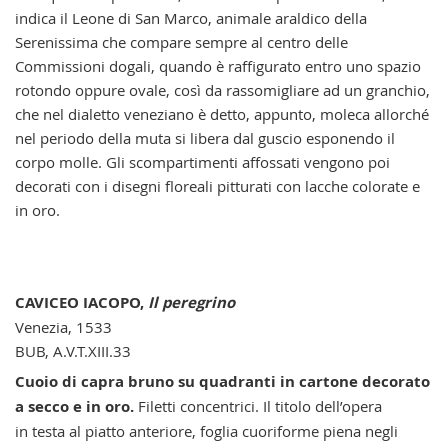
indica il Leone di San Marco, animale araldico della
Serenissima che compare sempre al centro delle
Commissioni dogali, quando è raffigurato entro uno spazio
rotondo oppure ovale, così da rassomigliare ad un granchio,
che nel dialetto veneziano è detto, appunto, moleca allorché
nel periodo della muta si libera dal guscio esponendo il
corpo molle. Gli scompartimenti affossati vengono poi
decorati con i disegni floreali pitturati con lacche colorate e
in oro.
CAVICEO IACOPO,
Il peregrino
Venezia, 1533
BUB, A.V.T.XIII.33
Cuoio di capra bruno su quadranti in cartone decorato
a secco e in oro.
Filetti concentrici. Il titolo dell’opera
in testa al piatto anteriore, foglia cuoriforme piena negli