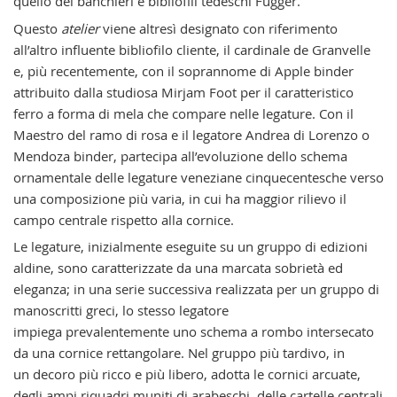
quello dei banchieri e bibliofili tedeschi Fugger.
Questo
atelier
viene altresì designato con riferimento
all’altro influente bibliofilo cliente, il cardinale de Granvelle
e, più recentemente, con il soprannome di Apple binder
attribuito dalla studiosa Mirjam Foot per il caratteristico
ferro a forma di mela che compare nelle legature. Con il
Maestro del ramo di rosa e il legatore Andrea di Lorenzo o
Mendoza binder, partecipa all’evoluzione dello schema
ornamentale delle legature veneziane cinquecentesche verso
una composizione più varia, in cui ha maggior rilievo il
campo centrale rispetto alla cornice.
Le legature, inizialmente eseguite su un gruppo di edizioni
aldine, sono caratterizzate da una marcata sobrietà ed
eleganza; in una serie successiva realizzata per un gruppo di
manoscritti greci, lo stesso legatore
impiega prevalentemente uno schema a rombo intersecato
da una cornice rettangolare. Nel gruppo più tardivo, in
un decoro più ricco e più libero, adotta le cornici arcuate,
degli ampi riquadri muniti di arabeschi, delle cartelle centrali