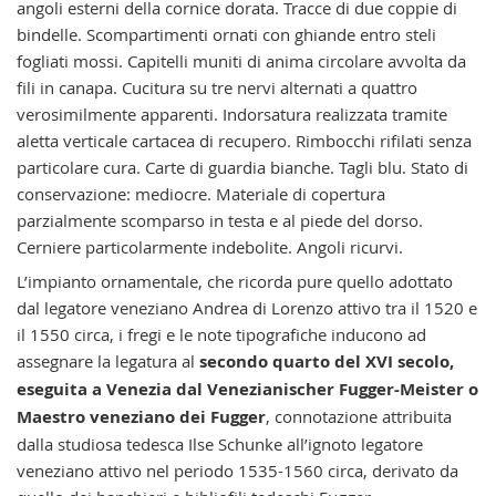
angoli esterni della cornice dorata. Tracce di due coppie di
bindelle. Scompartimenti ornati con ghiande entro steli
fogliati mossi. Capitelli muniti di anima circolare avvolta da
fili in canapa. Cucitura su tre nervi alternati a quattro
verosimilmente apparenti. Indorsatura realizzata tramite
aletta verticale cartacea di recupero. Rimbocchi rifilati senza
particolare cura. Carte di guardia bianche. Tagli blu. Stato di
conservazione: mediocre. Materiale di copertura
parzialmente scomparso in testa e al piede del dorso.
Cerniere particolarmente indebolite. Angoli ricurvi.
L’impianto ornamentale, che ricorda pure quello adottato
dal legatore veneziano Andrea di Lorenzo attivo tra il 1520 e
il 1550 circa, i fregi e le note tipografiche inducono ad
assegnare la legatura al
secondo quarto del XVI secolo,
eseguita a Venezia dal Venezianischer Fugger-Meister o
Maestro veneziano dei Fugger
, connotazione attribuita
dalla studiosa tedesca Ilse Schunke all’ignoto legatore
veneziano attivo nel periodo 1535-1560 circa, derivato da