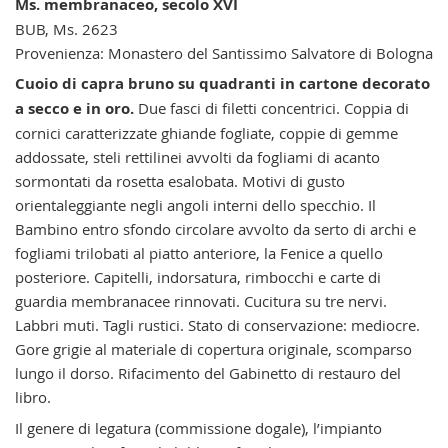
Ms. membranaceo, secolo XVI
BUB, Ms. 2623
Provenienza: Monastero del Santissimo Salvatore di Bologna
Cuoio di capra bruno su quadranti in cartone decorato
a secco e in oro.
Due fasci di filetti concentrici. Coppia di
cornici caratterizzate ghiande fogliate, coppie di gemme
addossate, steli rettilinei avvolti da fogliami di acanto
sormontati da rosetta esalobata. Motivi di gusto
orientaleggiante negli angoli interni dello specchio. Il
Bambino entro sfondo circolare avvolto da serto di archi e
fogliami trilobati al piatto anteriore, la Fenice a quello
posteriore. Capitelli, indorsatura, rimbocchi e carte di
guardia membranacee rinnovati. Cucitura su tre nervi.
Labbri muti. Tagli rustici. Stato di conservazione: mediocre.
Gore grigie al materiale di copertura originale, scomparso
lungo il dorso. Rifacimento del Gabinetto di restauro del
libro.
Il genere di legatura (commissione dogale), l’impianto