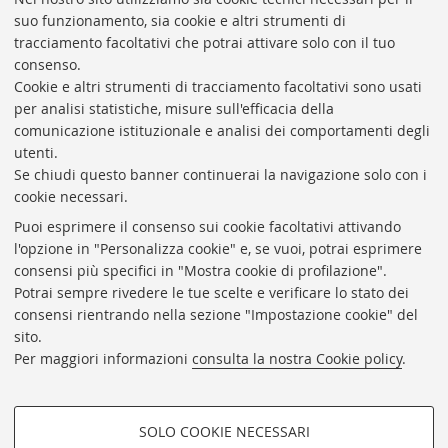
suo funzionamento, sia cookie e altri strumenti di
tracciamento facoltativi che potrai attivare solo con il tuo
consenso.
Cookie e altri strumenti di tracciamento facoltativi sono usati
per analisi statistiche, misure sull'efficacia della
comunicazione istituzionale e analisi dei comportamenti degli
utenti.
Se chiudi questo banner continuerai la navigazione solo con i
cookie necessari.
Puoi esprimere il consenso sui cookie facoltativi attivando
l'opzione in "Personalizza cookie" e, se vuoi, potrai esprimere
consensi più specifici in "Mostra cookie di profilazione".
Potrai sempre rivedere le tue scelte e verificare lo stato dei
Precedente
Successivo
consensi rientrando nella sezione "Impostazione cookie" del
sito.
Per maggiori informazioni
consulta la nostra Cookie policy
.
BIBLIOTECA
UNIVERSITARIA
DI
BOLOGNA
SOLO COOKIE NECESSARI
Presidente: prof. Francesco Citti