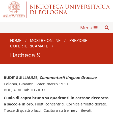
Menu
HOME
/
MOSTRE ONLINE
/
PREZIOSE
COPERTE RICAMATE
/
Bacheca 9
BUDE’ GUILLAUME,
Commentarii linguae Graecae
Colonia, Giovanni Soter, marzo 1530
BUB, A. VI. Tab. II.G.II.37
Cuoio di capra bruno su quadranti in cartone decorato
a secco e in oro.
Filetti concentrici. Cornice a filetto dorato.
Tracce di quattro lacci. Cucitura su tre nervi rilevati.