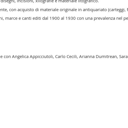
disegni, incisioni, xilografie e materiale litografico.
e, con acquisto di materiale originale in antiquariato (carteggi, fo
inni, marce e canti editi dal 1900 al 1930 con una prevalenza nel 
ne con Angelica Appicciutoli, Carlo Cecili, Arianna Dumitrean, Sa