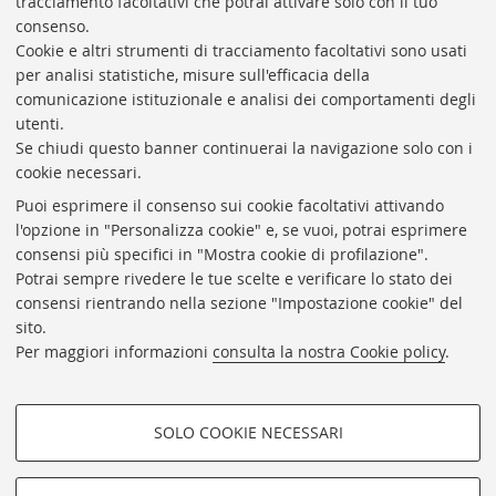
tracciamento facoltativi che potrai attivare solo con il tuo
BIBLIOTECA
UNIVERSITARIA
DI
BOLOGNA
consenso.
Presidente: prof. Francesco Citti
Cookie e altri strumenti di tracciamento facoltativi sono usati
per analisi statistiche, misure sull'efficacia della
Coordinatrice gestionale: Maria Pia Torricelli
comunicazione istituzionale e analisi dei comportamenti degli
Responsabile Amministrativo: Luigia Di Pumpo
utenti.
Se chiudi questo banner continuerai la navigazione solo con i
Via Zamboni, 33/35 - 40126 Bologna (BO)
cookie necessari.
Tel. +39 051 2088306 - Fax +39 051 2088385
Puoi esprimere il consenso sui cookie facoltativi attivando
bub.info@unibo.it
l'opzione in "Personalizza cookie" e, se vuoi, potrai esprimere
consensi più specifici in "Mostra cookie di profilazione".
bub.biblioteca@pec.unibo.it
Potrai sempre rivedere le tue scelte e verificare lo stato dei
Dove siamo
Orario dei servizi
consensi rientrando nella sezione "Impostazione cookie" del
sito.
Helpdesk
Per maggiori informazioni
consulta la nostra Cookie policy
.
Accessibilità
Rubrica di Ateneo
SOLO COOKIE NECESSARI
Privacy e note legali
COOKIE DI PROFILAZIONE -
Impostazioni Cookie
FACOLTATIVI