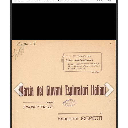
+
Add Item