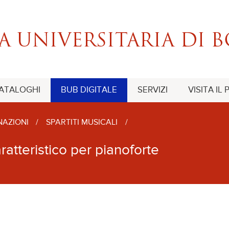
CATALOGHI
BUB DIGITALE
SERVIZI
VISITA IL
NAZIONI
/
SPARTITI MUSICALI
/
atteristico per pianoforte