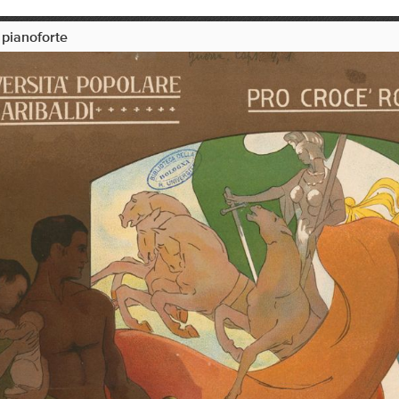
 pianoforte
+
Add Item