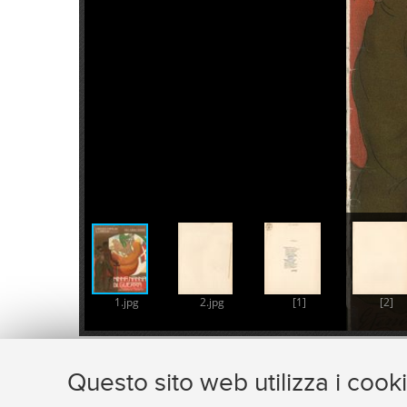
1.jpg
2.jpg
[1]
[2]
Questo sito web utilizza i cook