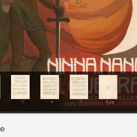
3
4
5
8.jpg
ie