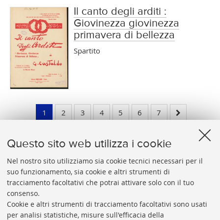
Il canto degli arditi :
Giovinezza giovinezza
primavera di bellezza
Spartito
1
2
3
4
5
6
7
Questo sito web utilizza i cookie
Nel nostro sito utilizziamo sia cookie tecnici necessari per il
suo funzionamento, sia cookie e altri strumenti di
tracciamento facoltativi che potrai attivare solo con il tuo
BIBLIOTECA
UNIVERSITARIA
DI
BOLOGNA
consenso.
Presidente: prof. Francesco Citti
Cookie e altri strumenti di tracciamento facoltativi sono usati
per analisi statistiche, misure sull'efficacia della
Coordinatrice gestionale: Maria Pia Torricelli