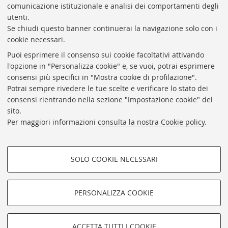
comunicazione istituzionale e analisi dei comportamenti degli
Responsabile Amministrativo: Luigia Di Pumpo
utenti.
Se chiudi questo banner continuerai la navigazione solo con i
Via Zamboni, 33/35 - 40126 Bologna (BO)
cookie necessari.
Tel. +39 051 2088306 - Fax +39 051 2088385
Puoi esprimere il consenso sui cookie facoltativi attivando
bub.info@unibo.it
l'opzione in "Personalizza cookie" e, se vuoi, potrai esprimere
consensi più specifici in "Mostra cookie di profilazione".
bub.biblioteca@pec.unibo.it
Potrai sempre rivedere le tue scelte e verificare lo stato dei
Dove siamo
Orario dei servizi
consensi rientrando nella sezione "Impostazione cookie" del
sito.
Helpdesk
Per maggiori informazioni
consulta la nostra Cookie policy
.
Accessibilità
Rubrica di Ateneo
SOLO COOKIE NECESSARI
Privacy e note legali
COOKIE DI PROFILAZIONE -
Impostazioni Cookie
FACOLTATIVI
PERSONALIZZA COOKIE
SEGUI LA BUB:
Si tratta di cookie utilizzati per analizzare le caratteristiche della
navigazione degli utenti, creare profili in base al loro comportamento
sul sito, per analisi di marketing.
©Copyright 2026 - ALMA MATER STUDIORUM - Università di
ACCETTA TUTTI I COOKIE