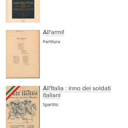
All'armi!
Partitura
All'Italia : inno dei soldati
italiani
Spartito