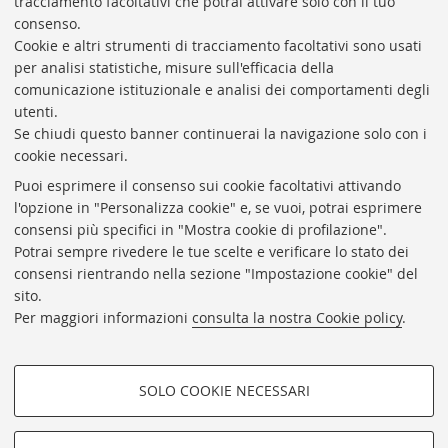
tracciamento facoltativi che potrai attivare solo con il tuo
BIBLIOTECA
UNIVERSITARIA
DI
BOLOGNA
consenso.
Presidente: prof. Francesco Citti
Cookie e altri strumenti di tracciamento facoltativi sono usati
per analisi statistiche, misure sull'efficacia della
Coordinatrice gestionale: Maria Pia Torricelli
comunicazione istituzionale e analisi dei comportamenti degli
Responsabile Amministrativo: Luigia Di Pumpo
utenti.
Se chiudi questo banner continuerai la navigazione solo con i
Via Zamboni, 33/35 - 40126 Bologna (BO)
cookie necessari.
Tel. +39 051 2088306 - Fax +39 051 2088385
Puoi esprimere il consenso sui cookie facoltativi attivando
bub.info@unibo.it
l'opzione in "Personalizza cookie" e, se vuoi, potrai esprimere
consensi più specifici in "Mostra cookie di profilazione".
bub.biblioteca@pec.unibo.it
Potrai sempre rivedere le tue scelte e verificare lo stato dei
Dove siamo
Orario dei servizi
consensi rientrando nella sezione "Impostazione cookie" del
sito.
Helpdesk
Per maggiori informazioni
consulta la nostra Cookie policy
.
Accessibilità
Rubrica di Ateneo
SOLO COOKIE NECESSARI
Privacy e note legali
COOKIE DI PROFILAZIONE -
Impostazioni Cookie
FACOLTATIVI