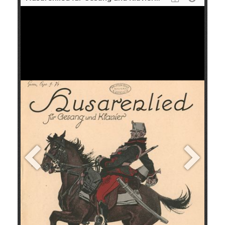
+
Add Item