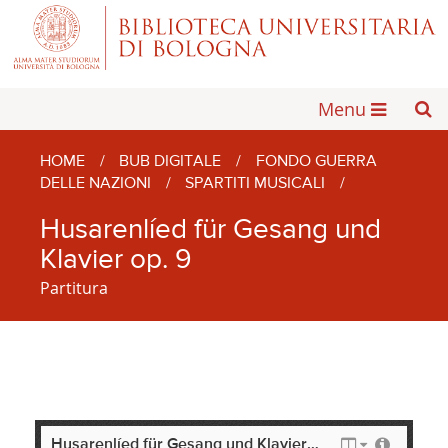
Menu
HOME
/
BUB DIGITALE
/
FONDO GUERRA
DELLE NAZIONI
/
SPARTITI MUSICALI
/
Husarenlíed für Gesang und
Klavier op. 9
Partitura
Husarenlíed für Gesang und Klavier op. 9