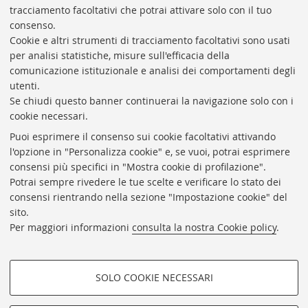
tracciamento facoltativi che potrai attivare solo con il tuo
BIBLIOTECA
UNIVERSITARIA
DI
BOLOGNA
consenso.
Presidente: prof. Francesco Citti
Cookie e altri strumenti di tracciamento facoltativi sono usati
per analisi statistiche, misure sull'efficacia della
Coordinatrice gestionale: Maria Pia Torricelli
comunicazione istituzionale e analisi dei comportamenti degli
Responsabile Amministrativo: Luigia Di Pumpo
utenti.
Se chiudi questo banner continuerai la navigazione solo con i
Via Zamboni, 33/35 - 40126 Bologna (BO)
cookie necessari.
Tel. +39 051 2088306 - Fax +39 051 2088385
Puoi esprimere il consenso sui cookie facoltativi attivando
bub.info@unibo.it
l'opzione in "Personalizza cookie" e, se vuoi, potrai esprimere
consensi più specifici in "Mostra cookie di profilazione".
bub.biblioteca@pec.unibo.it
Potrai sempre rivedere le tue scelte e verificare lo stato dei
Dove siamo
Orario dei servizi
consensi rientrando nella sezione "Impostazione cookie" del
sito.
Helpdesk
Per maggiori informazioni
consulta la nostra Cookie policy
.
Accessibilità
Rubrica di Ateneo
SOLO COOKIE NECESSARI
Privacy e note legali
COOKIE DI PROFILAZIONE -
Impostazioni Cookie