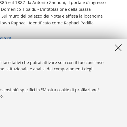
 1885 e il 1887 da Antonio Zannoni; il portale d’ingresso
Domenico Tibaldi. - L’intitolazione della piazza
 Sul muro del palazzo dei Notai è affissa la locandina
l clown Raphael, identificato come Raphael Padilla
255573
 facoltativi che potrai attivare solo con il tuo consenso.
one istituzionale e analisi dei comportamenti degli
desk
sibilità
sensi più specifici in "Mostra cookie di profilazione".
ca di Ateneo
o.
y e note legali
tazioni Cookie
SEGUI LA BUB: