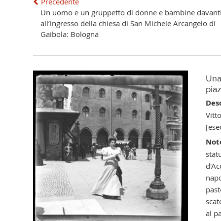
Precedente
Un uomo e un gruppetto di donne e bambine davant
all’ingresso della chiesa di San Michele Arcangelo di
Gaibola: Bologna
Una 
piaz
Desc
Vitt
[ese
Not
stat
d'Ac
napo
past
scat
al p