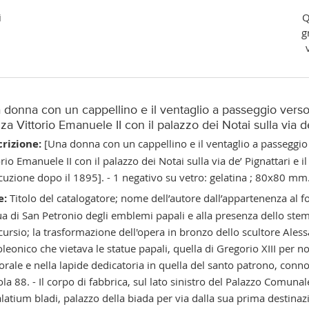
i
Q
g
donna con un cappellino e il ventaglio a passeggio verso l
za Vittorio Emanuele II con il palazzo dei Notai sulla via 
rizione:
[Una donna con un cappellino e il ventaglio a passeggio v
orio Emanuele II con il palazzo dei Notai sulla via de’ Pignattari e
cuzione dopo il 1895]. - 1 negativo su vetro: gelatina ; 80x80 mm
e:
Titolo del catalogatore; nome dell’autore dall’appartenenza al fo
ua di San Petronio degli emblemi papali e alla presenza dello ste
cursio; la trasformazione dell'opera in bronzo dello scultore Ale
leonico che vietava le statue papali, quella di Gregorio XIII per 
orale e nella lapide dedicatoria in quella del santo patrono, connot
ola 88. - Il corpo di fabbrica, sul lato sinistro del Palazzo Comuna
alatium bladi, palazzo della biada per via dalla sua prima destinazi