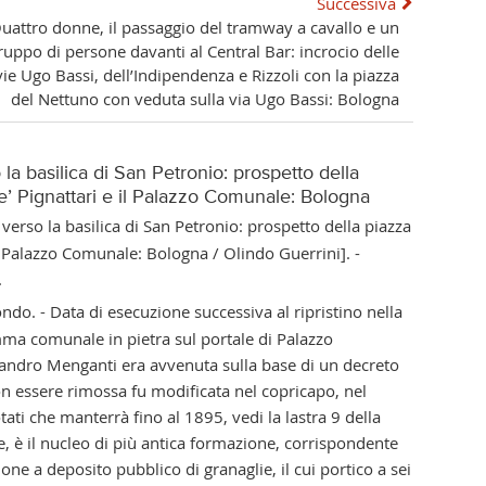
Successiva
uattro donne, il passaggio del tramway a cavallo e un
ruppo di persone davanti al Central Bar: incrocio delle
vie Ugo Bassi, dell’Indipendenza e Rizzoli con la piazza
del Nettuno con veduta sulla via Ugo Bassi: Bologna
a basilica di San Petronio: prospetto della
de’ Pignattari e il Palazzo Comunale: Bologna
erso la basilica di San Petronio: prospetto della piazza
 il Palazzo Comunale: Bologna / Olindo Guerrini]. -
.
ndo. - Data di esecuzione successiva al ripristino nella
mma comunale in pietra sul portale di Palazzo
ssandro Menganti era avvenuta sulla base di un decreto
non essere rimossa fu modificata nel copricapo, nel
ati che manterrà fino al 1895, vedi la lastra 9 della
le, è il nucleo di più antica formazione, corrispondente
one a deposito pubblico di granaglie, il cui portico a sei