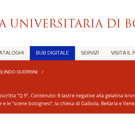
CATALOGHI
BUB DIGITALE
SERVIZI
VISITA IL
LINDO GUERRINI
/
itta “Q 9”. Contenuto: 8 lastre negative alla gelatina bromu
e le “scene bolognesi“, la chiesa di Gaibola, Bellaria e Venez