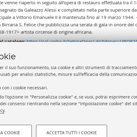
te venne riaperto in seguito all’opera di restauro effettuata tra il
isegnato da Galeazzo Alessi e completato nella parte superiore da 
cipale a Vittorio Emanuele II è mantenuta fino al 19 marzo 1944. -
a Birraria S. Felice che pubblicizza una serata di gala in onore de
8-1917> artista circense di origine africana.
al catalogo:
https://sol.unibo.it/SebinaOpac/.do?idopac=UBO8
ookie
er il suo funzionamento, sia cookie e altri strumenti di tracciamento
 usati per analisi statistiche, misure sull'efficacia della comunicazi
Help
Via Zamboni, 33/35 - 40126 Bologna (BO)
 con i cookie necessari.
Acces
Tel. +39 051 2088306 - Fax +39 051 2088385
do l'opzione in "Personalizza cookie" e, se vuoi, potrai esprimere con
Rubri
bub.info@unibo.it
o dei consensi rientrando nella sezione "Impostazione cookie" del sit
Privac
bub.biblioteca@pec.unibo.it
icy
.
Impos
Dove siamo
Orario dei servizi
ZA COOKIE
ACCETTA TUTTI I COOKIE