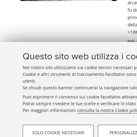
arca
fu d
prin
dell
<186
Vai 
Questo sito web utilizza i c
Nel nostro sito utilizziamo sia cookie tecnici necessari p
Cookie e altri strumenti di tracciamento facoltativi sono
utenti.
BIBLIOTECA
UNIVERSITARIA
DI
BOLOGNA
Se chiudi questo banner continuerai la navigazione solo
Presidente: prof. Francesco Citti
Puoi esprimere il consenso sui cookie facoltativi attivan
Coordinatrice gestionale: Maria Pia Torricelli
Potrai sempre rivedere le tue scelte e verificare lo stat
Responsabile Amministrativo: Luigia Di Pumpo
Per maggiori informazioni
consulta la nostra Cookie pol
SOLO COOKIE NECESSARI
PERSONALIZ