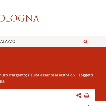
 PALAZZO
ro d’argento; risulta assente la lastra q6. I soggetti
ia.