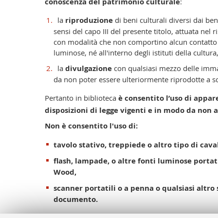
conoscenza del patrimonio culturale
:
la
riproduzione
di beni culturali diversi dai beni
sensi del capo III del presente titolo, attuata nel r
con modalità che non comportino alcun contatto fi
luminose, né all'interno degli istituti della cultura,
la
divulgazione
con qualsiasi mezzo delle immag
da non poter essere ulteriormente riprodotte a sc
Pertanto in biblioteca
è consentito l’uso di appar
disposizioni di legge vigenti e in modo da no
N
on è consentito l'uso di:
tavolo stativo, treppiede o altro tipo di cava
flash,
lampade,
o altre fonti luminose portat
Wood,
scanner
portatili o a penna o
qualsiasi altro
documento.