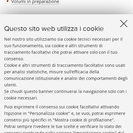
Volumi in preparazione
Questo sito web utilizza i cookie
Nel nostro sito utilizziamo sia cookie tecnici necessari per il
suo funzionamento, sia cookie e altri strumenti di
tracciamento facoltativi che potrai attivare solo con il tuo
BIBLIOTECA
UNIVERSITARIA
DI
BOLOGNA
consenso.
Presidente: prof. Francesco Citti
Cookie e altri strumenti di tracciamento facoltativi sono usati
per analisi statistiche, misure sull'efficacia della
Coordinatrice gestionale: Maria Pia Torricelli
comunicazione istituzionale e analisi dei comportamenti degli
Responsabile Amministrativo: Luigia Di Pumpo
utenti.
Se chiudi questo banner continuerai la navigazione solo con i
Via Zamboni, 33/35 - 40126 Bologna (BO)
cookie necessari.
Tel. +39 051 2088306 - Fax +39 051 2088385
Puoi esprimere il consenso sui cookie facoltativi attivando
bub.info@unibo.it
l'opzione in "Personalizza cookie" e, se vuoi, potrai esprimere
consensi più specifici in "Mostra cookie di profilazione".
bub.biblioteca@pec.unibo.it
Potrai sempre rivedere le tue scelte e verificare lo stato dei
Dove siamo
Orario dei servizi
consensi rientrando nella sezione "Impostazione cookie" del