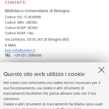
CONTATTI
Biblioteca Universitaria di Bologna
Codice ISIL: IT-BO0098
Codice SBN: UBOBU
Codice ACNP: BO001
Codice RISM: I-Bu
Via Zamboni, 33/35, 40126 Bologna (BO)
E-MAIL
bub.info@unibo.it
TEL
+39 051 2088306
Questo sito web utilizza i cookie
Nel nostro sito utilizziamo sia cookie tecnici necessari per il
suo funzionamento, sia cookie e altri strumenti di
tracciamento facoltativi che potrai attivare solo con il tuo
BIBLIOTECA
UNIVERSITARIA
DI
BOLOGNA
consenso.
Presidente: prof. Francesco Citti
Cookie e altri strumenti di tracciamento facoltativi sono usati