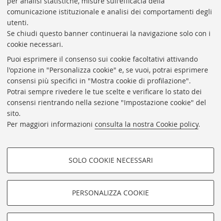
per analisi statistiche, misure sull'efficacia della
Coordinatrice gestionale: Maria Pia Torricelli
comunicazione istituzionale e analisi dei comportamenti degli
Responsabile Amministrativo: Luigia Di Pumpo
utenti.
Se chiudi questo banner continuerai la navigazione solo con i
Via Zamboni, 33/35 - 40126 Bologna (BO)
cookie necessari.
Tel. +39 051 2088306 - Fax +39 051 2088385
Puoi esprimere il consenso sui cookie facoltativi attivando
bub.info@unibo.it
l'opzione in "Personalizza cookie" e, se vuoi, potrai esprimere
consensi più specifici in "Mostra cookie di profilazione".
bub.biblioteca@pec.unibo.it
Potrai sempre rivedere le tue scelte e verificare lo stato dei
Dove siamo
Orario dei servizi
consensi rientrando nella sezione "Impostazione cookie" del
sito.
Helpdesk
Per maggiori informazioni
consulta la nostra Cookie policy
.
Accessibilità
Rubrica di Ateneo
SOLO COOKIE NECESSARI
Privacy e note legali
COOKIE DI PROFILAZIONE -
Impostazioni Cookie
FACOLTATIVI
PERSONALIZZA COOKIE
SEGUI LA BUB:
Si tratta di cookie utilizzati per analizzare le caratteristiche della
navigazione degli utenti, creare profili in base al loro comportamento
sul sito, per analisi di marketing.