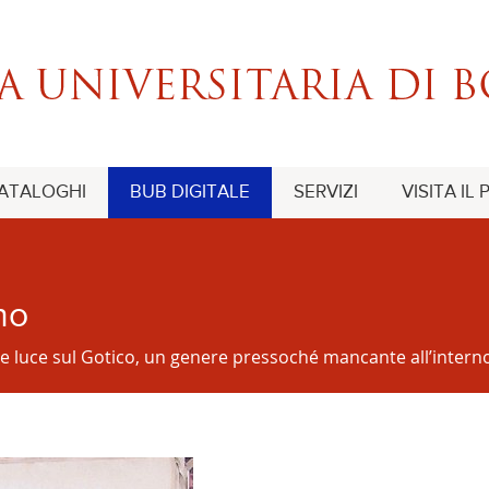
CATALOGHI
BUB DIGITALE
SERVIZI
VISITA IL
no
e luce sul Gotico, un genere pressoché mancante all’interno 