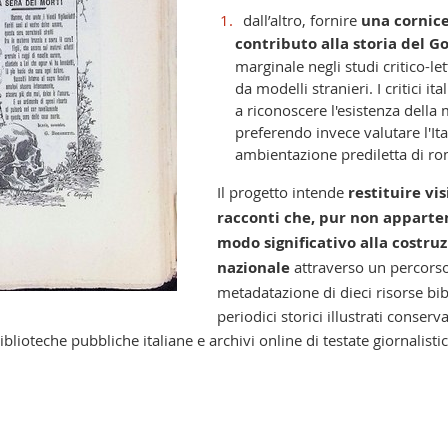
dall’altro, fornire
una cornice
contributo alla storia del Go
marginale negli studi critico-let
da modelli stranieri. I critici it
a riconoscere l'esistenza della m
preferendo invece valutare l'Ita
ambientazione prediletta di roma
Il progetto intende
restituire vis
racconti che, pur non apparte
modo significativo alla costru
nazionale
attraverso un percorso 
metadatazione di dieci risorse bibl
periodici storici illustrati conser
iblioteche pubbliche italiane e archivi online di testate giornalisti