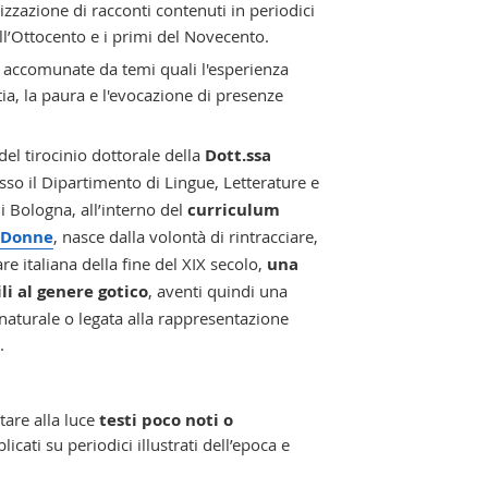
izzazione di racconti contenuti in periodici
e dell’Ottocento e i primi del Novecento.
e accomunate da temi quali l'esperienza
tia, la paura e l'evocazione di presenze
 del tirocinio dottorale della
Dott.ssa
sso il Dipartimento di Lingue, Letterature e
i Bologna, all’interno del
curriculum
e Donne
, nasce dalla volontà di rintracciare,
are italiana della fine del XIX secolo,
una
li al genere gotico
, aventi quindi una
turale o legata alla rappresentazione
.
tare alla luce
testi poco noti o
licati su periodici illustrati dell’epoca e