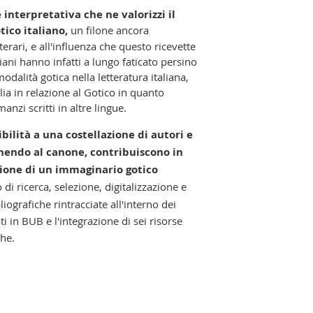
 interpretativa che ne valorizzi il
tico italiano,
un filone ancora
terari, e all'influenza che questo ricevette
aliani hanno infatti a lungo faticato persino
odalità gotica nella letteratura italiana,
lia in relazione al Gotico in quanto
nzi scritti in altre lingue.
ibilità a una costellazione di autori e
nendo al canone, contribuiscono in
zione di un immaginario gotico
di ricerca, selezione, digitalizzazione e
iografiche rintracciate all'interno dei
vati in BUB
e l'integrazione di sei risorse
che.