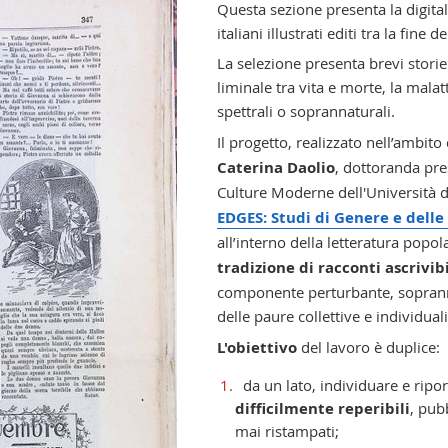
Questa sezione presenta la digital
italiani illustrati editi tra la fin
La selezione presenta brevi stori
liminale tra vita e morte, la malat
spettrali o soprannaturali.
Il progetto, realizzato nell’ambito
Caterina Daolio
, dottoranda pre
Culture Moderne dell'Università d
EDGES: Studi di Genere e dell
all’interno della letteratura popol
tradizione di racconti ascrivibi
componente perturbante, sopranna
delle paure collettive e individuali
L'obiettivo
del lavoro è duplice:
da un lato, individuare e ripor
difficilmente reperibili
, pubb
mai ristampati;