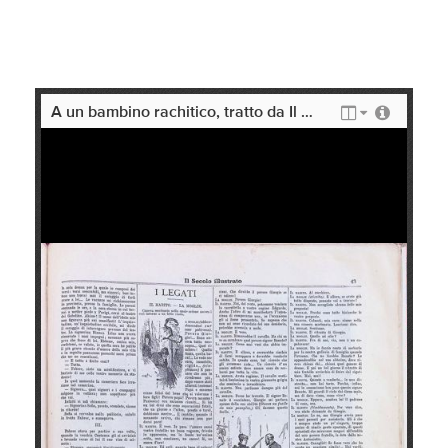
A un bambino rachitico, tratto da Il secolo illustrato della domenica: grande settimanale illustrato di attualita' (9 febbraio 1896)