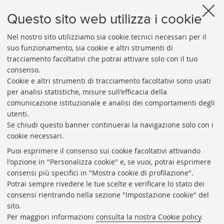
Questo sito web utilizza i cookie
Nel nostro sito utilizziamo sia cookie tecnici necessari per il
43
suo funzionamento, sia cookie e altri strumenti di
tracciamento facoltativi che potrai attivare solo con il tuo
BIBLIOTECA
UNIVERSITARIA
DI
BOLOGNA
consenso.
Presidente: prof. Francesco Citti
Cookie e altri strumenti di tracciamento facoltativi sono usati
per analisi statistiche, misure sull'efficacia della
Coordinatrice gestionale: Maria Pia Torricelli
comunicazione istituzionale e analisi dei comportamenti degli
Responsabile Amministrativo: Luigia Di Pumpo
utenti.
Se chiudi questo banner continuerai la navigazione solo con i
Via Zamboni, 33/35 - 40126 Bologna (BO)
cookie necessari.
Tel. +39 051 2088306 - Fax +39 051 2088385
Puoi esprimere il consenso sui cookie facoltativi attivando
bub.info@unibo.it
l'opzione in "Personalizza cookie" e, se vuoi, potrai esprimere
consensi più specifici in "Mostra cookie di profilazione".
bub.biblioteca@pec.unibo.it
Potrai sempre rivedere le tue scelte e verificare lo stato dei
Dove siamo
Orario dei servizi
consensi rientrando nella sezione "Impostazione cookie" del
sito.
Helpdesk
Per maggiori informazioni
consulta la nostra Cookie policy
.