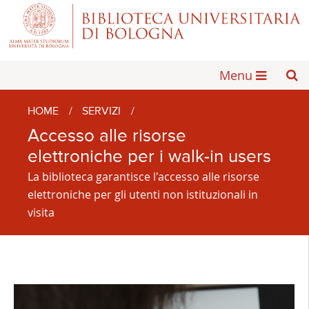
Menu
HOME
/
SERVIZI
/
Accesso alle risorse
elettroniche per i walk-in users
La biblioteca garantisce l'accesso alle risorse
elettroniche per gli utenti non istituzionali in
visita