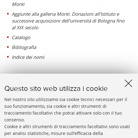
Monti
Aggiunte alla galleria Monti. Donazioni all'Istituto e
successive acquisizioni dell'università di Bologna fino
al XIX secolo
Catalogo
Bibliografia
Indice dei nomi
Questo sito web utilizza i cookie
Nel nostro sito utilizziamo sia cookie tecnici necessari per il
suo funzionamento, sia cookie e altri strumenti di
tracciamento facoltativi che potrai attivare solo con il tuo
BIBLIOTECA
UNIVERSITARIA
DI
BOLOGNA
consenso.
Presidente: prof. Francesco Citti
Cookie e altri strumenti di tracciamento facoltativi sono usati
per analisi statistiche, misure sull'efficacia della
Coordinatrice gestionale: Maria Pia Torricelli