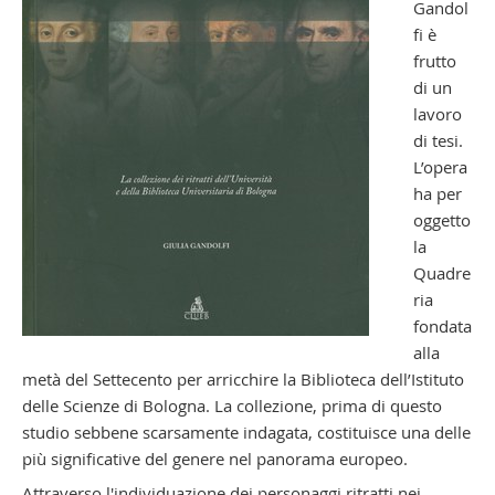
Gandol
fi è
frutto
di un
lavoro
di tesi.
L’opera
ha per
oggetto
la
Quadre
ria
fondata
alla
metà del Settecento per arricchire la Biblioteca dell’Istituto
delle Scienze di Bologna. La collezione, prima di questo
studio sebbene scarsamente indagata, costituisce una delle
più significative del genere nel panorama europeo.
Attraverso l'individuazione dei personaggi ritratti nei