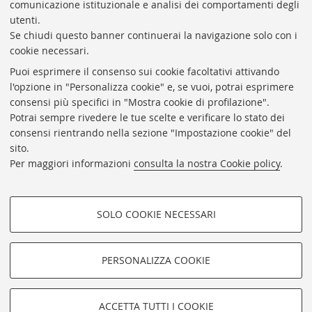
comunicazione istituzionale e analisi dei comportamenti degli
Responsabile Amministrativo: Luigia Di Pumpo
utenti.
Se chiudi questo banner continuerai la navigazione solo con i
Via Zamboni, 33/35 - 40126 Bologna (BO)
cookie necessari.
Tel. +39 051 2088306 - Fax +39 051 2088385
Puoi esprimere il consenso sui cookie facoltativi attivando
bub.info@unibo.it
l'opzione in "Personalizza cookie" e, se vuoi, potrai esprimere
consensi più specifici in "Mostra cookie di profilazione".
bub.biblioteca@pec.unibo.it
Potrai sempre rivedere le tue scelte e verificare lo stato dei
Dove siamo
Orario dei servizi
consensi rientrando nella sezione "Impostazione cookie" del
sito.
Helpdesk
Per maggiori informazioni
consulta la nostra Cookie policy
.
Accessibilità
Rubrica di Ateneo
SOLO COOKIE NECESSARI
Privacy e note legali
COOKIE DI PROFILAZIONE -
Impostazioni Cookie
FACOLTATIVI
PERSONALIZZA COOKIE
SEGUI LA BUB:
Si tratta di cookie utilizzati per analizzare le caratteristiche della
navigazione degli utenti, creare profili in base al loro comportamento
sul sito, per analisi di marketing.
©Copyright 2026 - ALMA MATER STUDIORUM - Università di
ACCETTA TUTTI I COOKIE