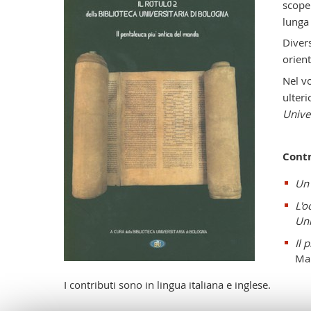
scoper
lunga
Divers
orient
Nel vo
ulter
Unive
Contr
Un
L'o
Uni
Il 
Ma
I contributi sono in lingua italiana e inglese.