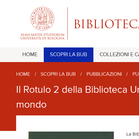
HOME
SCOPRI LA BUB
COLLEZIONI E 
HOME
/
SCOPRI LA BUB
/
PUBBLICAZIONI
/
PU
Il Rotulo 2 della Biblioteca U
mondo
La Bib