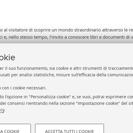
no al visitatore di scoprire un mondo straordinario attraverso le r
i e, nello stesso tempo, l’invito a conoscere libri e documenti di 
ookie
er il suo funzionamento, sia cookie e altri strumenti di tracciamento
 usati per analisi statistiche, misure sull'efficacia della comunicazi
Help
Via Zamboni, 33/35 - 40126 Bologna (BO)
 con i cookie necessari.
Acces
Tel. +39 051 2088306 - Fax +39 051 2088385
do l'opzione in "Personalizza cookie" e, se vuoi, potrai esprimere con
Rubri
bub.info@unibo.it
o dei consensi rientrando nella sezione "Impostazione cookie" del sit
Privac
bub.biblioteca@pec.unibo.it
icy
.
Impos
Dove siamo
Orario dei servizi
ZA COOKIE
ACCETTA TUTTI I COOKIE