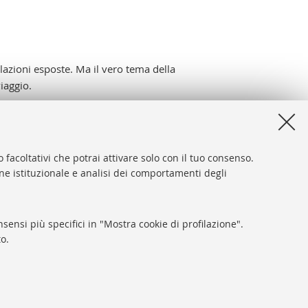
elazioni esposte.
Ma il vero tema della
viaggio.
 facoltativi che potrai attivare solo con il tuo consenso.
one istituzionale e analisi dei comportamenti degli
desk
sibilità
sensi più specifici in "Mostra cookie di profilazione".
ca di Ateneo
o.
y e note legali
tazioni Cookie
SEGUI LA BUB: