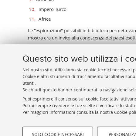
Impero Turco
Africa
Le "esplorazioni" possibili in biblioteca permetteva
mostra era un invito alla conoscenza dei paesi esotic
Questo sito web utilizza i c
Nel nostro sito utilizziamo sia cookie tecnici necessari p
Cookie e altri strumenti di tracciamento facoltativi sono
utenti.
BIBLIOTECA
UNIVERSITARIA
DI
BOLOGNA
Se chiudi questo banner continuerai la navigazione solo
Presidente: prof. Francesco Citti
Puoi esprimere il consenso sui cookie facoltativi attivan
Coordinatrice gestionale: Maria Pia Torricelli
Potrai sempre rivedere le tue scelte e verificare lo stat
Responsabile Amministrativo: Luigia Di Pumpo
Per maggiori informazioni
consulta la nostra Cookie pol
SOLO COOKIE NECESSARI
PERSONALIZ