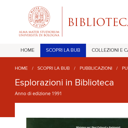
HOME
SCOPRI LA BUB
COLLEZIONI E 
HOME
/
SCOPRI LA BUB
/
PUBBLICAZIONI
/
PU
Esplorazioni in Biblioteca
Anno di edizione 1991