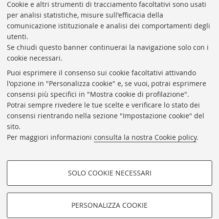
Presidente: prof. Francesco Citti
Cookie e altri strumenti di tracciamento facoltativi sono usati
per analisi statistiche, misure sull'efficacia della
Coordinatrice gestionale: Maria Pia Torricelli
comunicazione istituzionale e analisi dei comportamenti degli
Responsabile Amministrativo: Luigia Di Pumpo
utenti.
Se chiudi questo banner continuerai la navigazione solo con i
Via Zamboni, 33/35 - 40126 Bologna (BO)
cookie necessari.
Tel. +39 051 2088306 - Fax +39 051 2088385
Puoi esprimere il consenso sui cookie facoltativi attivando
bub.info@unibo.it
l'opzione in "Personalizza cookie" e, se vuoi, potrai esprimere
consensi più specifici in "Mostra cookie di profilazione".
bub.biblioteca@pec.unibo.it
Potrai sempre rivedere le tue scelte e verificare lo stato dei
Dove siamo
Orario dei servizi
consensi rientrando nella sezione "Impostazione cookie" del
sito.
Helpdesk
Per maggiori informazioni
consulta la nostra Cookie policy
.
Accessibilità
Rubrica di Ateneo
SOLO COOKIE NECESSARI
Privacy e note legali
COOKIE DI PROFILAZIONE -
Impostazioni Cookie
FACOLTATIVI
PERSONALIZZA COOKIE
SEGUI LA BUB:
Si tratta di cookie utilizzati per analizzare le caratteristiche della