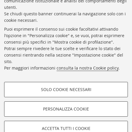
comunicazione istituzionale e analisi dei comportamenti degli
Responsabile Amministrativo: Luigia Di Pumpo
utenti.
Se chiudi questo banner continuerai la navigazione solo con i
Via Zamboni, 33/35 - 40126 Bologna (BO)
cookie necessari.
Tel. +39 051 2088306 - Fax +39 051 2088385
Puoi esprimere il consenso sui cookie facoltativi attivando
bub.info@unibo.it
l'opzione in "Personalizza cookie" e, se vuoi, potrai esprimere
consensi più specifici in "Mostra cookie di profilazione".
bub.biblioteca@pec.unibo.it
Potrai sempre rivedere le tue scelte e verificare lo stato dei
Dove siamo
Orario dei servizi
consensi rientrando nella sezione "Impostazione cookie" del
sito.
Helpdesk
Per maggiori informazioni
consulta la nostra Cookie policy
.
Accessibilità
Rubrica di Ateneo
SOLO COOKIE NECESSARI
Privacy e note legali
COOKIE DI PROFILAZIONE -
Impostazioni Cookie
FACOLTATIVI
PERSONALIZZA COOKIE
SEGUI LA BUB:
Si tratta di cookie utilizzati per analizzare le caratteristiche della
navigazione degli utenti, creare profili in base al loro comportamento
sul sito, per analisi di marketing.
©Copyright 2026 - ALMA MATER STUDIORUM - Università di
ACCETTA TUTTI I COOKIE