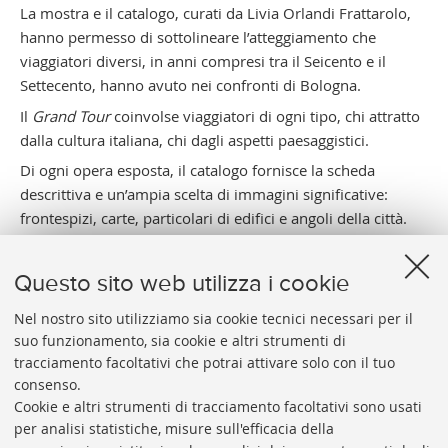
La mostra e il catalogo, curati da Livia Orlandi Frattarolo,
hanno permesso di sottolineare l’atteggiamento che
viaggiatori diversi, in anni compresi tra il Seicento e il
Settecento, hanno avuto nei confronti di Bologna.
Il
Grand Tour
coinvolse viaggiatori di ogni tipo, chi attratto
dalla cultura italiana, chi dagli aspetti paesaggistici.
Di ogni opera esposta, il catalogo fornisce la scheda
descrittiva e un’ampia scelta di immagini significative:
frontespizi, carte, particolari di edifici e angoli della città.
Questo sito web utilizza i cookie
Nel nostro sito utilizziamo sia cookie tecnici necessari per il
suo funzionamento, sia cookie e altri strumenti di
tracciamento facoltativi che potrai attivare solo con il tuo
BIBLIOTECA
UNIVERSITARIA
DI
BOLOGNA
consenso.
Presidente: prof. Francesco Citti
Cookie e altri strumenti di tracciamento facoltativi sono usati
per analisi statistiche, misure sull'efficacia della
Coordinatrice gestionale: Maria Pia Torricelli