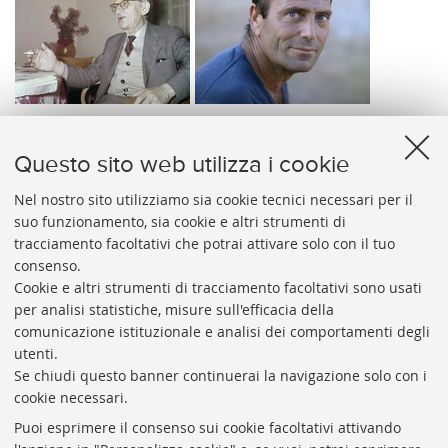
Questo sito web utilizza i cookie
Nel nostro sito utilizziamo sia cookie tecnici necessari per il
suo funzionamento, sia cookie e altri strumenti di
tracciamento facoltativi che potrai attivare solo con il tuo
BIBLIOTECA
UNIVERSITARIA
DI
BOLOGNA
consenso.
Presidente: prof. Francesco Citti
Cookie e altri strumenti di tracciamento facoltativi sono usati
per analisi statistiche, misure sull'efficacia della
Coordinatrice gestionale: Maria Pia Torricelli
comunicazione istituzionale e analisi dei comportamenti degli
Responsabile Amministrativo: Luigia Di Pumpo
utenti.
Se chiudi questo banner continuerai la navigazione solo con i
Via Zamboni, 33/35 - 40126 Bologna (BO)
cookie necessari.
Tel. +39 051 2088306 - Fax +39 051 2088385
Puoi esprimere il consenso sui cookie facoltativi attivando