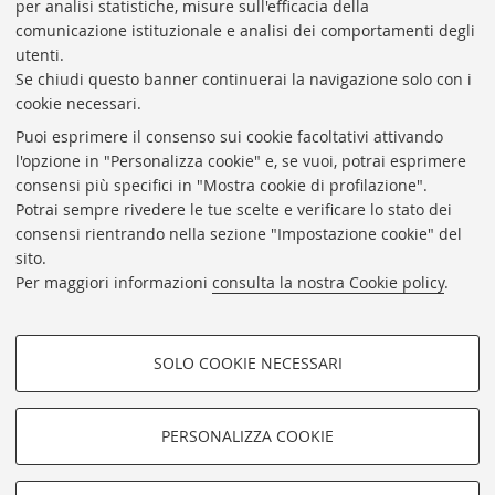
per analisi statistiche, misure sull'efficacia della
Coordinatrice gestionale: Maria Pia Torricelli
comunicazione istituzionale e analisi dei comportamenti degli
Responsabile Amministrativo: Luigia Di Pumpo
utenti.
Se chiudi questo banner continuerai la navigazione solo con i
Via Zamboni, 33/35 - 40126 Bologna (BO)
cookie necessari.
Tel. +39 051 2088306 - Fax +39 051 2088385
Puoi esprimere il consenso sui cookie facoltativi attivando
bub.info@unibo.it
l'opzione in "Personalizza cookie" e, se vuoi, potrai esprimere
consensi più specifici in "Mostra cookie di profilazione".
bub.biblioteca@pec.unibo.it
Potrai sempre rivedere le tue scelte e verificare lo stato dei
Dove siamo
Orario dei servizi
consensi rientrando nella sezione "Impostazione cookie" del
sito.
Helpdesk
Per maggiori informazioni
consulta la nostra Cookie policy
.
Accessibilità
Rubrica di Ateneo
SOLO COOKIE NECESSARI
Privacy e note legali
COOKIE DI PROFILAZIONE -
Impostazioni Cookie
FACOLTATIVI
PERSONALIZZA COOKIE
SEGUI LA BUB:
Si tratta di cookie utilizzati per analizzare le caratteristiche della
navigazione degli utenti, creare profili in base al loro comportamento