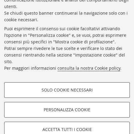
Responsabile Amministrativo: Luigia Di Pumpo
utenti.
Se chiudi questo banner continuerai la navigazione solo con i
Via Zamboni, 33/35 - 40126 Bologna (BO)
cookie necessari.
Tel. +39 051 2088306 - Fax +39 051 2088385
Puoi esprimere il consenso sui cookie facoltativi attivando
bub.info@unibo.it
l'opzione in "Personalizza cookie" e, se vuoi, potrai esprimere
consensi più specifici in "Mostra cookie di profilazione".
bub.biblioteca@pec.unibo.it
Potrai sempre rivedere le tue scelte e verificare lo stato dei
Dove siamo
Orario dei servizi
consensi rientrando nella sezione "Impostazione cookie" del
sito.
Helpdesk
Per maggiori informazioni
consulta la nostra Cookie policy
.
Accessibilità
Rubrica di Ateneo
SOLO COOKIE NECESSARI
Privacy e note legali
COOKIE DI PROFILAZIONE -
Impostazioni Cookie
FACOLTATIVI
PERSONALIZZA COOKIE
SEGUI LA BUB:
Si tratta di cookie utilizzati per analizzare le caratteristiche della
navigazione degli utenti, creare profili in base al loro comportamento
sul sito, per analisi di marketing.
©Copyright 2026 - ALMA MATER STUDIORUM - Università di
ACCETTA TUTTI I COOKIE