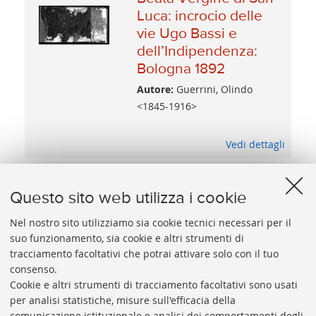
Luca: incrocio delle
vie Ugo Bassi e
dell’Indipendenza:
Bologna 1892
Autore:
Guerrini, Olindo
<1845-1916>
Vedi dettagli
Questo sito web utilizza i cookie
Nel nostro sito utilizziamo sia cookie tecnici necessari per il
suo funzionamento, sia cookie e altri strumenti di
tracciamento facoltativi che potrai attivare solo con il tuo
BIBLIOTECA
UNIVERSITARIA
DI
BOLOGNA
consenso.
Presidente: prof. Francesco Citti
Cookie e altri strumenti di tracciamento facoltativi sono usati
per analisi statistiche, misure sull'efficacia della
Coordinatrice gestionale: Maria Pia Torricelli
comunicazione istituzionale e analisi dei comportamenti degli