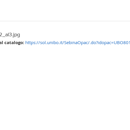
2_al3.jpg
al catalogo:
https://sol.unibo.it/SebinaOpac/.do?idopac=UBO8