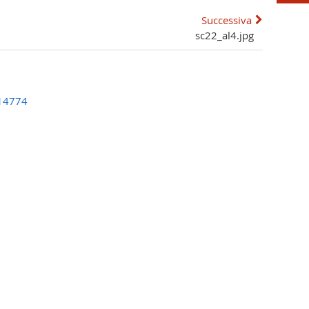
Successiva
sc22_al4.jpg
014774