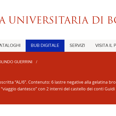
CATALOGHI
BUB DIGITALE
SERVIZI
VISITA IL
LINDO GUERRINI
/
itta “AL/6”. Contenuto: 6 lastre negative alla gelatina brom
il “viaggio dantesco” con 2 interni del castello dei conti Gui