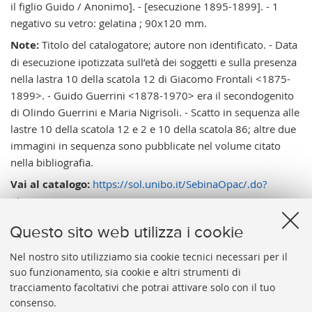
il figlio Guido / Anonimo]. - [esecuzione 1895-1899]. - 1
negativo su vetro: gelatina ; 90x120 mm.
Note:
Titolo del catalogatore; autore non identificato. - Data
di esecuzione ipotizzata sull’età dei soggetti e sulla presenza
nella lastra 10 della scatola 12 di Giacomo Frontali <1875-
1899>. - Guido Guerrini <1878-1970> era il secondogenito
di Olindo Guerrini e Maria Nigrisoli. - Scatto in sequenza alle
lastre 10 della scatola 12 e 2 e 10 della scatola 86; altre due
immagini in sequenza sono pubblicate nel volume citato
nella bibliografia.
Vai al catalogo:
https://sol.unibo.it/SebinaOpac/.do?
idopac=UBO7844922
Questo sito web utilizza i cookie
Nel nostro sito utilizziamo sia cookie tecnici necessari per il
suo funzionamento, sia cookie e altri strumenti di
tracciamento facoltativi che potrai attivare solo con il tuo
BIBLIOTECA
UNIVERSITARIA
DI
BOLOGNA
consenso.