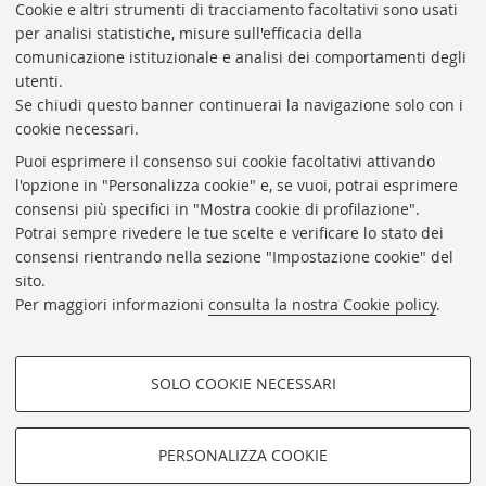
Presidente: prof. Francesco Citti
Cookie e altri strumenti di tracciamento facoltativi sono usati
per analisi statistiche, misure sull'efficacia della
Coordinatrice gestionale: Maria Pia Torricelli
comunicazione istituzionale e analisi dei comportamenti degli
Responsabile Amministrativo: Luigia Di Pumpo
utenti.
Se chiudi questo banner continuerai la navigazione solo con i
Via Zamboni, 33/35 - 40126 Bologna (BO)
cookie necessari.
Tel. +39 051 2088306 - Fax +39 051 2088385
Puoi esprimere il consenso sui cookie facoltativi attivando
bub.info@unibo.it
l'opzione in "Personalizza cookie" e, se vuoi, potrai esprimere
consensi più specifici in "Mostra cookie di profilazione".
bub.biblioteca@pec.unibo.it
Potrai sempre rivedere le tue scelte e verificare lo stato dei
Dove siamo
Orario dei servizi
consensi rientrando nella sezione "Impostazione cookie" del
sito.
Helpdesk
Per maggiori informazioni
consulta la nostra Cookie policy
.
Accessibilità
Rubrica di Ateneo
SOLO COOKIE NECESSARI
Privacy e note legali
COOKIE DI PROFILAZIONE -
Impostazioni Cookie
FACOLTATIVI
PERSONALIZZA COOKIE
SEGUI LA BUB:
Si tratta di cookie utilizzati per analizzare le caratteristiche della