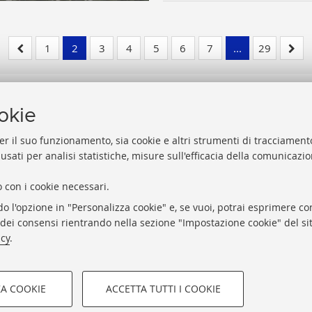
1
2
3
4
5
6
7
...
29
ookie
er il suo funzionamento, sia cookie e altri strumenti di tracciamento
 usati per analisi statistiche, misure sull'efficacia della comunicazi
Help
Via Zamboni, 33/35 - 40126 Bologna (BO)
 con i cookie necessari.
Acces
Tel. +39 051 2088306 - Fax +39 051 2088385
do l'opzione in "Personalizza cookie" e, se vuoi, potrai esprimere con
Rubri
bub.info@unibo.it
o dei consensi rientrando nella sezione "Impostazione cookie" del sit
Privac
bub.biblioteca@pec.unibo.it
icy
.
Impos
Dove siamo
Orario dei servizi
ZA COOKIE
ACCETTA TUTTI I COOKIE
COOKIE TECNICI - NECES
STUDIORUM - Università di Bologna - Via Zamboni, 33 - 40126 Bolo