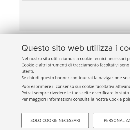
Questo sito web utilizza i c
Nel nostro sito utilizziamo sia cookie tecnici necessari p
Cookie e altri strumenti di tracciamento facoltativi sono
utenti.
BIBLIOTECA
UNIVERSITARIA
DI
BOLOGNA
Se chiudi questo banner continuerai la navigazione solo
Presidente: prof. Francesco Citti
Puoi esprimere il consenso sui cookie facoltativi attivan
Coordinatrice gestionale: Maria Pia Torricelli
Potrai sempre rivedere le tue scelte e verificare lo stat
Responsabile Amministrativo: Luigia Di Pumpo
Per maggiori informazioni
consulta la nostra Cookie pol
SOLO COOKIE NECESSARI
PERSONALIZ
COOKIE DI PROFILAZIONE - FACOLTATIVI
©Copyright 2026 - ALMA MATER 