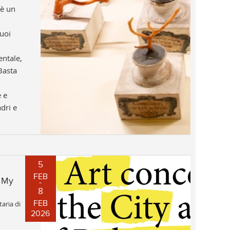
 è un
suoi
ntale,
 Basta
e e
adri e
5
FEB
f My
8
aria di
FEB
2026