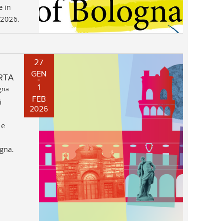
e in
 2026.
27
GEN
RTA
1
gna
FEB
i
2026
 e
ogna.