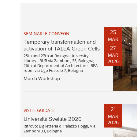
25
SEMINARI E CONVEGNI
MAR
Temporary transformation and
27
activation of TALEA Green Cells
25th and 27th at Bologna University
MAR
Library - BUB via Zamboni, 35, Bologna;
2026
26th at Department of Architecture - BEA
room via Ugo Foscolo 7, Bologna
March Workshop
21
VISITE GUIDATE
MAR
Università Svelate 2026
2026
Ritrovo: Biglietteria di Palazzo Poggi, Via
Zamboni 33, Bologna