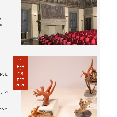
o
Il
1
FEB
28
A DI
FEB
2026
gi, Via
rno di