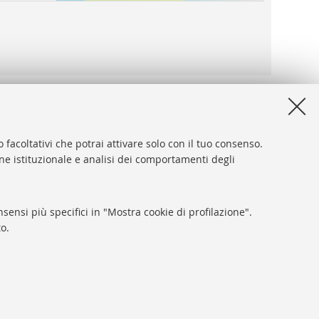
 facoltativi che potrai attivare solo con il tuo consenso.
one istituzionale e analisi dei comportamenti degli
desk
sibilità
sensi più specifici in "Mostra cookie di profilazione".
ca di Ateneo
o.
y e note legali
tazioni Cookie
SEGUI LA BUB:
SARI
gna - Partita IVA: 01131710376