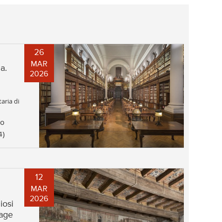
26
MAR
a.
2026
aria di
no
4)
12
MAR
2026
iosi
uage