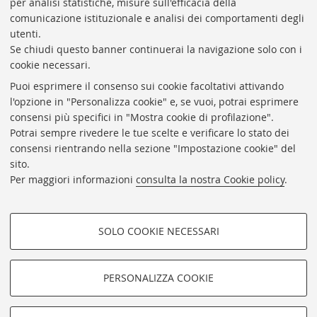
per analisi statistiche, misure sull'efficacia della
Coordinatrice gestionale: Maria Pia Torricelli
comunicazione istituzionale e analisi dei comportamenti degli
Responsabile Amministrativo: Luigia Di Pumpo
utenti.
Se chiudi questo banner continuerai la navigazione solo con i
Via Zamboni, 33/35 - 40126 Bologna (BO)
cookie necessari.
Tel. +39 051 2088306 - Fax +39 051 2088385
Puoi esprimere il consenso sui cookie facoltativi attivando
bub.info@unibo.it
l'opzione in "Personalizza cookie" e, se vuoi, potrai esprimere
consensi più specifici in "Mostra cookie di profilazione".
bub.biblioteca@pec.unibo.it
Potrai sempre rivedere le tue scelte e verificare lo stato dei
Dove siamo
Orario dei servizi
consensi rientrando nella sezione "Impostazione cookie" del
sito.
Helpdesk
Per maggiori informazioni
consulta la nostra Cookie policy
.
Accessibilità
Rubrica di Ateneo
SOLO COOKIE NECESSARI
Privacy e note legali
COOKIE DI PROFILAZIONE -
Impostazioni Cookie
FACOLTATIVI
PERSONALIZZA COOKIE
SEGUI LA BUB:
Si tratta di cookie utilizzati per analizzare le caratteristiche della
navigazione degli utenti, creare profili in base al loro comportamento
sul sito, per analisi di marketing.