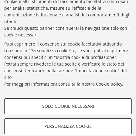
Presidente: prof. Francesco Citti
Cookie e altri strumenti di tracciamento facoltativi sono usati
per analisi statistiche, misure sull'efficacia della
Coordinatrice gestionale: Maria Pia Torricelli
comunicazione istituzionale e analisi dei comportamenti degli
Responsabile Amministrativo: Luigia Di Pumpo
utenti.
Se chiudi questo banner continuerai la navigazione solo con i
Via Zamboni, 33/35 - 40126 Bologna (BO)
cookie necessari.
Tel. +39 051 2088306 - Fax +39 051 2088385
Puoi esprimere il consenso sui cookie facoltativi attivando
bub.info@unibo.it
l'opzione in "Personalizza cookie" e, se vuoi, potrai esprimere
consensi più specifici in "Mostra cookie di profilazione".
bub.biblioteca@pec.unibo.it
Potrai sempre rivedere le tue scelte e verificare lo stato dei
Dove siamo
Orario dei servizi
consensi rientrando nella sezione "Impostazione cookie" del
sito.
Helpdesk
Per maggiori informazioni
consulta la nostra Cookie policy
.
Accessibilità
Rubrica di Ateneo
SOLO COOKIE NECESSARI
Privacy e note legali
COOKIE DI PROFILAZIONE -
Impostazioni Cookie
FACOLTATIVI
PERSONALIZZA COOKIE
SEGUI LA BUB:
Si tratta di cookie utilizzati per analizzare le caratteristiche della