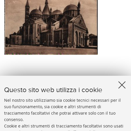
Padova - Basilica di S. Antonio
Questo sito web utilizza i cookie
Nel nostro sito utilizziamo sia cookie tecnici necessari per il
suo funzionamento, sia cookie e altri strumenti di
tracciamento facoltativi che potrai attivare solo con il tuo
BIBLIOTECA
UNIVERSITARIA
DI
BOLOGNA
consenso.
Presidente: prof. Francesco Citti
Cookie e altri strumenti di tracciamento facoltativi sono usati