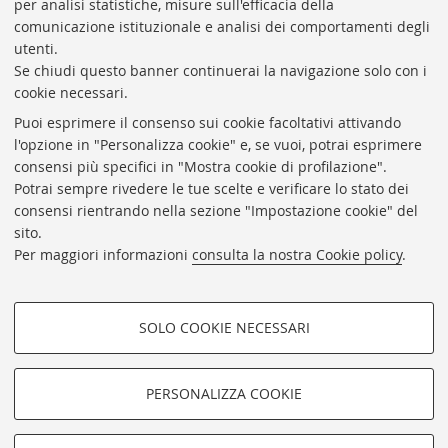
per analisi statistiche, misure sull'efficacia della
Coordinatrice gestionale: Maria Pia Torricelli
comunicazione istituzionale e analisi dei comportamenti degli
Responsabile Amministrativo: Luigia Di Pumpo
utenti.
Se chiudi questo banner continuerai la navigazione solo con i
Via Zamboni, 33/35 - 40126 Bologna (BO)
cookie necessari.
Tel. +39 051 2088306 - Fax +39 051 2088385
Puoi esprimere il consenso sui cookie facoltativi attivando
bub.info@unibo.it
l'opzione in "Personalizza cookie" e, se vuoi, potrai esprimere
consensi più specifici in "Mostra cookie di profilazione".
bub.biblioteca@pec.unibo.it
Potrai sempre rivedere le tue scelte e verificare lo stato dei
Dove siamo
Orario dei servizi
consensi rientrando nella sezione "Impostazione cookie" del
sito.
Helpdesk
Per maggiori informazioni
consulta la nostra Cookie policy
.
Accessibilità
Rubrica di Ateneo
SOLO COOKIE NECESSARI
Privacy e note legali
COOKIE DI PROFILAZIONE -
Impostazioni Cookie
FACOLTATIVI
PERSONALIZZA COOKIE
SEGUI LA BUB:
Si tratta di cookie utilizzati per analizzare le caratteristiche della
navigazione degli utenti, creare profili in base al loro comportamento