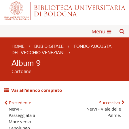
Menu
HOME
/
BUB DIGITALE
/
FONDO AUGUSTA
DEL VECCHIO VENEZIANI
/
Album 9
Cartoline
Vai all'elenco completo
Precedente
Successiva
Nervi -
Nervi - Viale delle
Passeggiata a
Palme.
Mare verso
Capolungo