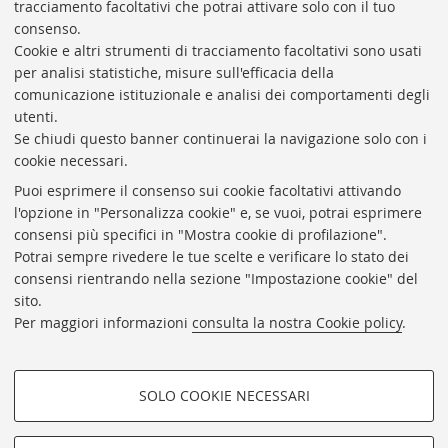
tracciamento facoltativi che potrai attivare solo con il tuo
BIBLIOTECA
UNIVERSITARIA
DI
BOLOGNA
consenso.
Presidente: prof. Francesco Citti
Cookie e altri strumenti di tracciamento facoltativi sono usati
per analisi statistiche, misure sull'efficacia della
Coordinatrice gestionale: Maria Pia Torricelli
comunicazione istituzionale e analisi dei comportamenti degli
Responsabile Amministrativo: Luigia Di Pumpo
utenti.
Se chiudi questo banner continuerai la navigazione solo con i
Via Zamboni, 33/35 - 40126 Bologna (BO)
cookie necessari.
Tel. +39 051 2088306 - Fax +39 051 2088385
Puoi esprimere il consenso sui cookie facoltativi attivando
bub.info@unibo.it
l'opzione in "Personalizza cookie" e, se vuoi, potrai esprimere
consensi più specifici in "Mostra cookie di profilazione".
bub.biblioteca@pec.unibo.it
Potrai sempre rivedere le tue scelte e verificare lo stato dei
Dove siamo
Orario dei servizi
consensi rientrando nella sezione "Impostazione cookie" del
sito.
Helpdesk
Per maggiori informazioni
consulta la nostra Cookie policy
.
Accessibilità
Rubrica di Ateneo
SOLO COOKIE NECESSARI
Privacy e note legali
COOKIE DI PROFILAZIONE -
Impostazioni Cookie
FACOLTATIVI