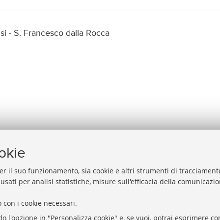
si - S. Francesco dalla Rocca
ookie
er il suo funzionamento, sia cookie e altri strumenti di tracciamento
 usati per analisi statistiche, misure sull'efficacia della comunicazi
Help
Via Zamboni, 33/35 - 40126 Bologna (BO)
 con i cookie necessari.
Acces
Tel. +39 051 2088306 - Fax +39 051 2088385
do l'opzione in "Personalizza cookie" e, se vuoi, potrai esprimere con