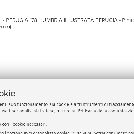
LI - PERUGIA 178 L'UMBRIA ILLUSTRATA PERUGIA - Pinacote
enzo)
ookie
er il suo funzionamento, sia cookie e altri strumenti di tracciamento
 usati per analisi statistiche, misure sull'efficacia della comunicazi
Help
Via Zamboni, 33/35 - 40126 Bologna (BO)
 con i cookie necessari.
Acces
Tel. +39 051 2088306 - Fax +39 051 2088385
do l'opzione in "Personalizza cookie" e, se vuoi, potrai esprimere con