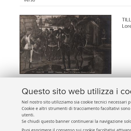
TIL
Lor
Questo sito web utilizza i c
Nel nostro sito utilizziamo sia cookie tecnici necessari p
Cookie e altri strumenti di tracciamento facoltativi sono
utenti.
BIBLIOTECA
UNIVERSITARIA
DI
BOLOGNA
Se chiudi questo banner continuerai la navigazione solo
Presidente: prof. Francesco Citti
Puoi esprimere il consenso sui cookie facoltativi attivan