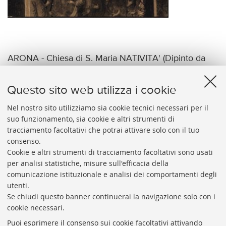
ARONA - Chiesa di S. Maria NATIVITA' (Dipinto da
Gaudenzio Ferrari)
Questo sito web utilizza i cookie
Nel nostro sito utilizziamo sia cookie tecnici necessari per il
suo funzionamento, sia cookie e altri strumenti di
tracciamento facoltativi che potrai attivare solo con il tuo
BIBLIOTECA
UNIVERSITARIA
DI
BOLOGNA
consenso.
Presidente: prof. Francesco Citti
Cookie e altri strumenti di tracciamento facoltativi sono usati
per analisi statistiche, misure sull'efficacia della
Coordinatrice gestionale: Maria Pia Torricelli
comunicazione istituzionale e analisi dei comportamenti degli
Responsabile Amministrativo: Luigia Di Pumpo
utenti.
Se chiudi questo banner continuerai la navigazione solo con i
Via Zamboni, 33/35 - 40126 Bologna (BO)
cookie necessari.
Tel. +39 051 2088306 - Fax +39 051 2088385
Puoi esprimere il consenso sui cookie facoltativi attivando