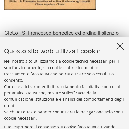
Giotto - S. Francesco benedice ed ordina il silenzio
agli uccelli Chiesa superiore - Assisi
Questo sito web utilizza i cookie
Nel nostro sito utilizziamo sia cookie tecnici necessari per il
suo funzionamento, sia cookie e altri strumenti di
tracciamento facoltativi che potrai attivare solo con il tuo
BIBLIOTECA
UNIVERSITARIA
DI
BOLOGNA
consenso.
Presidente: prof. Francesco Citti
Cookie e altri strumenti di tracciamento facoltativi sono usati
per analisi statistiche, misure sull'efficacia della
Coordinatrice gestionale: Maria Pia Torricelli
comunicazione istituzionale e analisi dei comportamenti degli
Responsabile Amministrativo: Luigia Di Pumpo
utenti.
Se chiudi questo banner continuerai la navigazione solo con i
Via Zamboni, 33/35 - 40126 Bologna (BO)
cookie necessari.
Tel. +39 051 2088306 - Fax +39 051 2088385
Puoi esprimere il consenso sui cookie facoltativi attivando