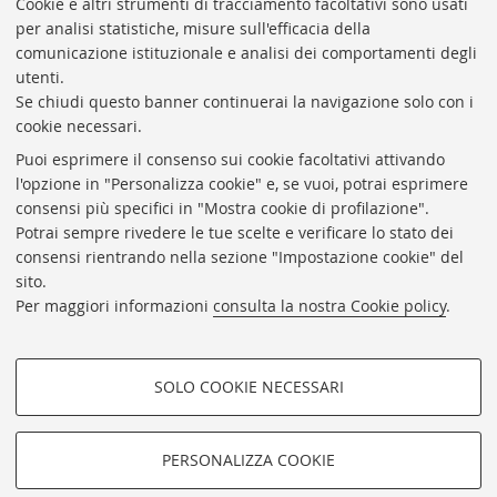
Cookie e altri strumenti di tracciamento facoltativi sono usati
per analisi statistiche, misure sull'efficacia della
Coordinatrice gestionale: Maria Pia Torricelli
comunicazione istituzionale e analisi dei comportamenti degli
Responsabile Amministrativo: Luigia Di Pumpo
utenti.
Se chiudi questo banner continuerai la navigazione solo con i
Via Zamboni, 33/35 - 40126 Bologna (BO)
cookie necessari.
Tel. +39 051 2088306 - Fax +39 051 2088385
Puoi esprimere il consenso sui cookie facoltativi attivando
bub.info@unibo.it
l'opzione in "Personalizza cookie" e, se vuoi, potrai esprimere
consensi più specifici in "Mostra cookie di profilazione".
bub.biblioteca@pec.unibo.it
Potrai sempre rivedere le tue scelte e verificare lo stato dei
Dove siamo
Orario dei servizi
consensi rientrando nella sezione "Impostazione cookie" del
sito.
Helpdesk
Per maggiori informazioni
consulta la nostra Cookie policy
.
Accessibilità
Rubrica di Ateneo
SOLO COOKIE NECESSARI
Privacy e note legali
COOKIE DI PROFILAZIONE -
Impostazioni Cookie
FACOLTATIVI
PERSONALIZZA COOKIE
SEGUI LA BUB:
Si tratta di cookie utilizzati per analizzare le caratteristiche della