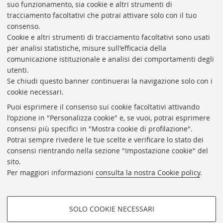
suo funzionamento, sia cookie e altri strumenti di
tracciamento facoltativi che potrai attivare solo con il tuo
BIBLIOTECA
UNIVERSITARIA
DI
BOLOGNA
consenso.
Presidente: prof. Francesco Citti
Cookie e altri strumenti di tracciamento facoltativi sono usati
per analisi statistiche, misure sull'efficacia della
Coordinatrice gestionale: Maria Pia Torricelli
comunicazione istituzionale e analisi dei comportamenti degli
Responsabile Amministrativo: Luigia Di Pumpo
utenti.
Se chiudi questo banner continuerai la navigazione solo con i
Via Zamboni, 33/35 - 40126 Bologna (BO)
cookie necessari.
Tel. +39 051 2088306 - Fax +39 051 2088385
Puoi esprimere il consenso sui cookie facoltativi attivando
bub.info@unibo.it
l'opzione in "Personalizza cookie" e, se vuoi, potrai esprimere
consensi più specifici in "Mostra cookie di profilazione".
bub.biblioteca@pec.unibo.it
Potrai sempre rivedere le tue scelte e verificare lo stato dei
Dove siamo
Orario dei servizi
consensi rientrando nella sezione "Impostazione cookie" del
sito.
Helpdesk
Per maggiori informazioni
consulta la nostra Cookie policy
.
Accessibilità
Rubrica di Ateneo
SOLO COOKIE NECESSARI
Privacy e note legali
COOKIE DI PROFILAZIONE -