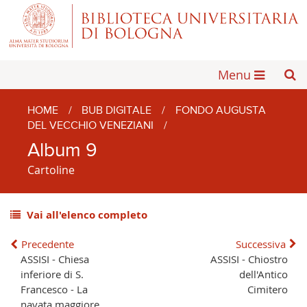
Menu
HOME
/
BUB DIGITALE
/
FONDO AUGUSTA
DEL VECCHIO VENEZIANI
/
Album 9
Cartoline
Vai all'elenco completo
Precedente
Successiva
ASSISI - Chiesa
ASSISI - Chiostro
inferiore di S.
dell'Antico
Francesco - La
Cimitero
navata maggiore