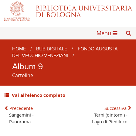
Menu
HOME
/
BUB DIGITALE
/
FONDO AUGUSTA
DEL VECCHIO VENEZIANI
/
Album 9
Cartoline
Vai all'elenco completo
Precedente
Successiva
Sangemini -
Terni (dintorni) -
Panorama
Lago di Piediluco