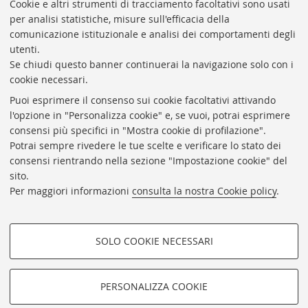
Presidente: prof. Francesco Citti
Cookie e altri strumenti di tracciamento facoltativi sono usati
per analisi statistiche, misure sull'efficacia della
Coordinatrice gestionale: Maria Pia Torricelli
comunicazione istituzionale e analisi dei comportamenti degli
Responsabile Amministrativo: Luigia Di Pumpo
utenti.
Se chiudi questo banner continuerai la navigazione solo con i
Via Zamboni, 33/35 - 40126 Bologna (BO)
cookie necessari.
Tel. +39 051 2088306 - Fax +39 051 2088385
Puoi esprimere il consenso sui cookie facoltativi attivando
bub.info@unibo.it
l'opzione in "Personalizza cookie" e, se vuoi, potrai esprimere
consensi più specifici in "Mostra cookie di profilazione".
bub.biblioteca@pec.unibo.it
Potrai sempre rivedere le tue scelte e verificare lo stato dei
Dove siamo
Orario dei servizi
consensi rientrando nella sezione "Impostazione cookie" del
sito.
Helpdesk
Per maggiori informazioni
consulta la nostra Cookie policy
.
Accessibilità
Rubrica di Ateneo
SOLO COOKIE NECESSARI
Privacy e note legali
COOKIE DI PROFILAZIONE -
Impostazioni Cookie
FACOLTATIVI
PERSONALIZZA COOKIE
SEGUI LA BUB:
Si tratta di cookie utilizzati per analizzare le caratteristiche della