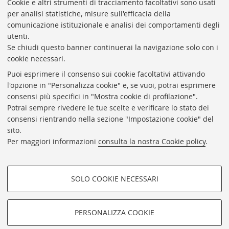
Presidente: prof. Francesco Citti
Cookie e altri strumenti di tracciamento facoltativi sono usati
per analisi statistiche, misure sull'efficacia della
Coordinatrice gestionale: Maria Pia Torricelli
comunicazione istituzionale e analisi dei comportamenti degli
Responsabile Amministrativo: Luigia Di Pumpo
utenti.
Se chiudi questo banner continuerai la navigazione solo con i
Via Zamboni, 33/35 - 40126 Bologna (BO)
cookie necessari.
Tel. +39 051 2088306 - Fax +39 051 2088385
Puoi esprimere il consenso sui cookie facoltativi attivando
bub.info@unibo.it
l'opzione in "Personalizza cookie" e, se vuoi, potrai esprimere
consensi più specifici in "Mostra cookie di profilazione".
bub.biblioteca@pec.unibo.it
Potrai sempre rivedere le tue scelte e verificare lo stato dei
Dove siamo
Orario dei servizi
consensi rientrando nella sezione "Impostazione cookie" del
sito.
Helpdesk
Per maggiori informazioni
consulta la nostra Cookie policy
.
Accessibilità
Rubrica di Ateneo
SOLO COOKIE NECESSARI
Privacy e note legali
COOKIE DI PROFILAZIONE -
Impostazioni Cookie
FACOLTATIVI
PERSONALIZZA COOKIE
SEGUI LA BUB:
Si tratta di cookie utilizzati per analizzare le caratteristiche della