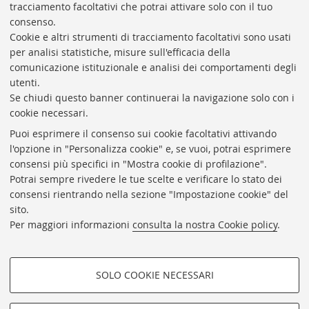
tracciamento facoltativi che potrai attivare solo con il tuo
BIBLIOTECA
UNIVERSITARIA
DI
BOLOGNA
consenso.
Presidente: prof. Francesco Citti
Cookie e altri strumenti di tracciamento facoltativi sono usati
per analisi statistiche, misure sull'efficacia della
Coordinatrice gestionale: Maria Pia Torricelli
comunicazione istituzionale e analisi dei comportamenti degli
Responsabile Amministrativo: Luigia Di Pumpo
utenti.
Se chiudi questo banner continuerai la navigazione solo con i
Via Zamboni, 33/35 - 40126 Bologna (BO)
cookie necessari.
Tel. +39 051 2088306 - Fax +39 051 2088385
Puoi esprimere il consenso sui cookie facoltativi attivando
bub.info@unibo.it
l'opzione in "Personalizza cookie" e, se vuoi, potrai esprimere
consensi più specifici in "Mostra cookie di profilazione".
bub.biblioteca@pec.unibo.it
Potrai sempre rivedere le tue scelte e verificare lo stato dei
Dove siamo
Orario dei servizi
consensi rientrando nella sezione "Impostazione cookie" del
sito.
Helpdesk
Per maggiori informazioni
consulta la nostra Cookie policy
.
Accessibilità
Rubrica di Ateneo
SOLO COOKIE NECESSARI
Privacy e note legali
COOKIE DI PROFILAZIONE -
Impostazioni Cookie
FACOLTATIVI