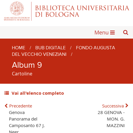
Menu
HOME
/
BUB DIGITALE
/
FONDO AUGUSTA
DEL VECCHIO VENEZIANI
/
Album 9
Cartoline
Vai all'elenco completo
Precedente
Successiva
Genova
28 GENOVA -
Panorama del
MON. G.
Camposanto 67 J.
MAZZINI
Neer