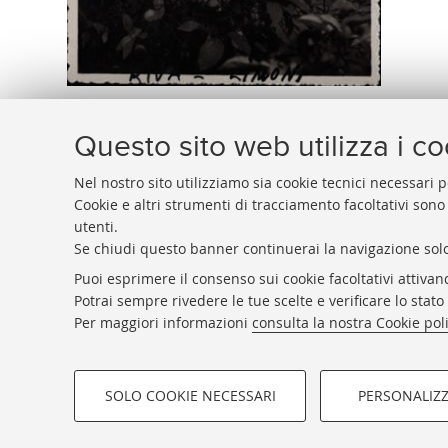
Questo sito web utilizza i c
Nel nostro sito utilizziamo sia cookie tecnici necessari p
Cookie e altri strumenti di tracciamento facoltativi sono
utenti.
BIBLIOTECA
UNIVERSITARIA
DI
BOLOGNA
Se chiudi questo banner continuerai la navigazione solo
Presidente: prof. Francesco Citti
Puoi esprimere il consenso sui cookie facoltativi attivan
Coordinatrice gestionale: Maria Pia Torricelli
Potrai sempre rivedere le tue scelte e verificare lo stat
Responsabile Amministrativo: Luigia Di Pumpo
Per maggiori informazioni
consulta la nostra Cookie pol
SOLO COOKIE NECESSARI
PERSONALIZ
COOKIE DI PROFILAZIONE - FACOLTATIVI
©Copyright 2026 - ALMA MATER 