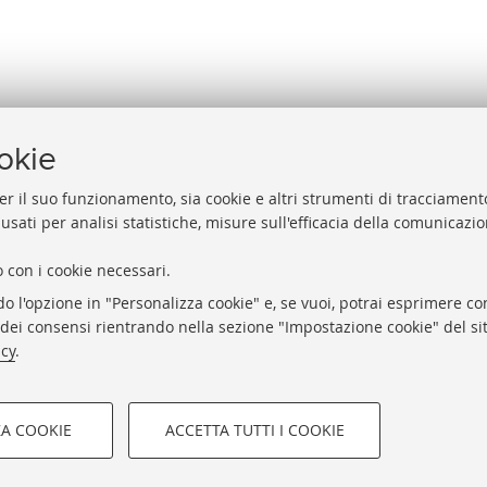
ookie
er il suo funzionamento, sia cookie e altri strumenti di tracciamento
 usati per analisi statistiche, misure sull'efficacia della comunicazi
Help
Via Zamboni, 33/35 - 40126 Bologna (BO)
 con i cookie necessari.
Acces
Tel. +39 051 2088306 - Fax +39 051 2088385
do l'opzione in "Personalizza cookie" e, se vuoi, potrai esprimere con
Rubri
bub.info@unibo.it
o dei consensi rientrando nella sezione "Impostazione cookie" del sit
Privac
bub.biblioteca@pec.unibo.it
icy
.
Impos
Dove siamo
Orario dei servizi
ZA COOKIE
ACCETTA TUTTI I COOKIE
COOKIE TECNICI - NECES
STUDIORUM - Università di Bologna - Via Zamboni, 33 - 40126 Bolo