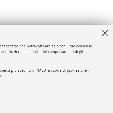
 facoltativi che potrai attivare solo con il tuo consenso.
one istituzionale e analisi dei comportamenti degli
desk
sibilità
sensi più specifici in "Mostra cookie di profilazione".
ca di Ateneo
o.
y e note legali
tazioni Cookie
SEGUI LA BUB:
SARI
gna - Partita IVA: 01131710376