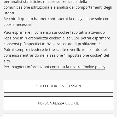
per analisi statistiche, misure sull'efficacia della
Coordinatrice gestionale: Maria Pia Torricelli
comunicazione istituzionale e analisi dei comportamenti degli
Responsabile Amministrativo: Luigia Di Pumpo
utenti.
Se chiudi questo banner continuerai la navigazione solo con i
Via Zamboni, 33/35 - 40126 Bologna (BO)
cookie necessari.
Tel. +39 051 2088306 - Fax +39 051 2088385
Puoi esprimere il consenso sui cookie facoltativi attivando
bub.info@unibo.it
l'opzione in "Personalizza cookie" e, se vuoi, potrai esprimere
consensi più specifici in "Mostra cookie di profilazione".
bub.biblioteca@pec.unibo.it
Potrai sempre rivedere le tue scelte e verificare lo stato dei
Dove siamo
Orario dei servizi
consensi rientrando nella sezione "Impostazione cookie" del
sito.
Helpdesk
Per maggiori informazioni
consulta la nostra Cookie policy
.
Accessibilità
Rubrica di Ateneo
SOLO COOKIE NECESSARI
Privacy e note legali
COOKIE DI PROFILAZIONE -
Impostazioni Cookie
FACOLTATIVI
PERSONALIZZA COOKIE
SEGUI LA BUB:
Si tratta di cookie utilizzati per analizzare le caratteristiche della
navigazione degli utenti, creare profili in base al loro comportamento