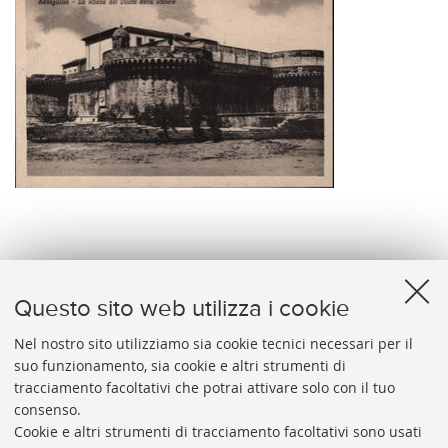
Senigallia - La Rocca dei Duchi della Rovere
Questo sito web utilizza i cookie
Nel nostro sito utilizziamo sia cookie tecnici necessari per il
suo funzionamento, sia cookie e altri strumenti di
tracciamento facoltativi che potrai attivare solo con il tuo
BIBLIOTECA
UNIVERSITARIA
DI
BOLOGNA
consenso.
Presidente: prof. Francesco Citti
Cookie e altri strumenti di tracciamento facoltativi sono usati