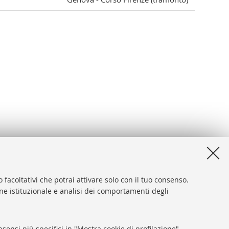
 facoltativi che potrai attivare solo con il tuo consenso.
one istituzionale e analisi dei comportamenti degli
desk
sibilità
sensi più specifici in "Mostra cookie di profilazione".