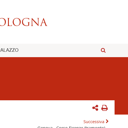
 PALAZZO
Successiva
Genova - Corso Firenze (tramonto)