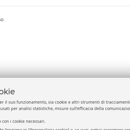
so
ookie
er il suo funzionamento, sia cookie e altri strumenti di tracciamento
 usati per analisi statistiche, misure sull'efficacia della comunicazi
Help
Via Zamboni, 33/35 - 40126 Bologna (BO)
 con i cookie necessari.
Acces
Tel. +39 051 2088306 - Fax +39 051 2088385
do l'opzione in "Personalizza cookie" e, se vuoi, potrai esprimere con