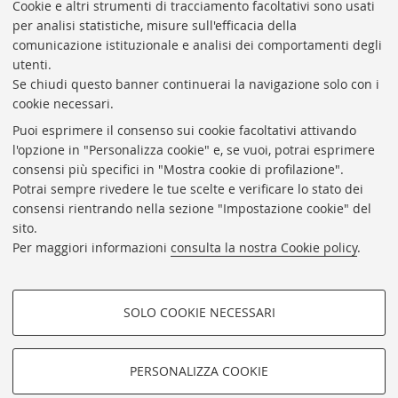
Presidente: prof. Francesco Citti
Cookie e altri strumenti di tracciamento facoltativi sono usati
per analisi statistiche, misure sull'efficacia della
Coordinatrice gestionale: Maria Pia Torricelli
comunicazione istituzionale e analisi dei comportamenti degli
Responsabile Amministrativo: Luigia Di Pumpo
utenti.
Se chiudi questo banner continuerai la navigazione solo con i
Via Zamboni, 33/35 - 40126 Bologna (BO)
cookie necessari.
Tel. +39 051 2088306 - Fax +39 051 2088385
Puoi esprimere il consenso sui cookie facoltativi attivando
bub.info@unibo.it
l'opzione in "Personalizza cookie" e, se vuoi, potrai esprimere
consensi più specifici in "Mostra cookie di profilazione".
bub.biblioteca@pec.unibo.it
Potrai sempre rivedere le tue scelte e verificare lo stato dei
Dove siamo
Orario dei servizi
consensi rientrando nella sezione "Impostazione cookie" del
sito.
Helpdesk
Per maggiori informazioni
consulta la nostra Cookie policy
.
Accessibilità
Rubrica di Ateneo
SOLO COOKIE NECESSARI
Privacy e note legali
COOKIE DI PROFILAZIONE -
Impostazioni Cookie
FACOLTATIVI
PERSONALIZZA COOKIE
SEGUI LA BUB:
Si tratta di cookie utilizzati per analizzare le caratteristiche della