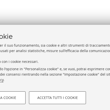
ookie
er il suo funzionamento, sia cookie e altri strumenti di tracciamento
 usati per analisi statistiche, misure sull'efficacia della comunicazi
Help
Via Zamboni, 33/35 - 40126 Bologna (BO)
 con i cookie necessari.
Acces
Tel. +39 051 2088306 - Fax +39 051 2088385
do l'opzione in "Personalizza cookie" e, se vuoi, potrai esprimere con
Rubri
bub.info@unibo.it
o dei consensi rientrando nella sezione "Impostazione cookie" del sit
Privac
bub.biblioteca@pec.unibo.it
icy
.
Impos
Dove siamo
Orario dei servizi
ZA COOKIE
ACCETTA TUTTI I COOKIE
COOKIE TECNICI - NECES
STUDIORUM - Università di Bologna - Via Zamboni, 33 - 40126 Bolo