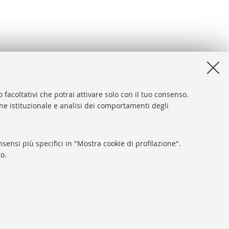
 facoltativi che potrai attivare solo con il tuo consenso.
one istituzionale e analisi dei comportamenti degli
desk
sibilità
sensi più specifici in "Mostra cookie di profilazione".
ca di Ateneo
o.
y e note legali
tazioni Cookie
SEGUI LA BUB:
SARI
gna - Partita IVA: 01131710376