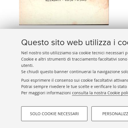
Questo sito web utilizza i c
Nel nostro sito utilizziamo sia cookie tecnici necessari p
Cookie e altri strumenti di tracciamento facoltativi sono
utenti.
BIBLIOTECA
UNIVERSITARIA
DI
BOLOGNA
Se chiudi questo banner continuerai la navigazione solo
Presidente: prof. Francesco Citti
Puoi esprimere il consenso sui cookie facoltativi attivan
Coordinatrice gestionale: Maria Pia Torricelli
Potrai sempre rivedere le tue scelte e verificare lo stat
Responsabile Amministrativo: Luigia Di Pumpo
Per maggiori informazioni
consulta la nostra Cookie pol
SOLO COOKIE NECESSARI
PERSONALIZ
COOKIE DI PROFILAZIONE - FACOLTATIVI
©Copyright 2026 - ALMA MATER 