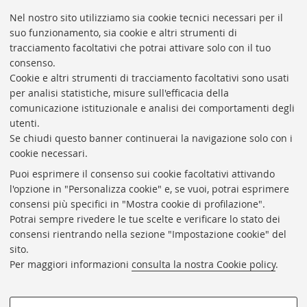
Nel nostro sito utilizziamo sia cookie tecnici necessari per il
suo funzionamento, sia cookie e altri strumenti di
tracciamento facoltativi che potrai attivare solo con il tuo
BIBLIOTECA
UNIVERSITARIA
DI
BOLOGNA
consenso.
Presidente: prof. Francesco Citti
Cookie e altri strumenti di tracciamento facoltativi sono usati
per analisi statistiche, misure sull'efficacia della
Coordinatrice gestionale: Maria Pia Torricelli
comunicazione istituzionale e analisi dei comportamenti degli
Responsabile Amministrativo: Luigia Di Pumpo
utenti.
Se chiudi questo banner continuerai la navigazione solo con i
Via Zamboni, 33/35 - 40126 Bologna (BO)
cookie necessari.
Tel. +39 051 2088306 - Fax +39 051 2088385
Puoi esprimere il consenso sui cookie facoltativi attivando
bub.info@unibo.it
l'opzione in "Personalizza cookie" e, se vuoi, potrai esprimere
consensi più specifici in "Mostra cookie di profilazione".
bub.biblioteca@pec.unibo.it
Potrai sempre rivedere le tue scelte e verificare lo stato dei
Dove siamo
Orario dei servizi
consensi rientrando nella sezione "Impostazione cookie" del
sito.
Helpdesk
Per maggiori informazioni
consulta la nostra Cookie policy
.
Accessibilità
Rubrica di Ateneo