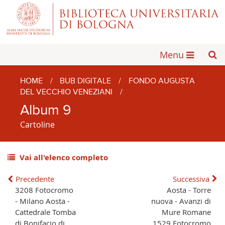
Menu
HOME
/
BUB DIGITALE
/
FONDO AUGUSTA
DEL VECCHIO VENEZIANI
/
Album 9
Cartoline
Vai all'elenco completo
Precedente
Successiva
3208 Fotocromo
Aosta - Torre
- Milano Aosta -
nuova - Avanzi di
Cattedrale Tomba
Mure Romane
di Bonifacio di
1529 Fotocromo