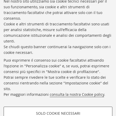
Nel nostro sito utilizziamo sia cookie tecnici necessari per il
suo funzionamento, sia cookie e altri strumenti di
tracciamento facoltativi che potrai attivare solo con il tuo
BIBLIOTECA
UNIVERSITARIA
DI
BOLOGNA
consenso.
Presidente: prof. Francesco Citti
Cookie e altri strumenti di tracciamento facoltativi sono usati
per analisi statistiche, misure sull'efficacia della
Coordinatrice gestionale: Maria Pia Torricelli
comunicazione istituzionale e analisi dei comportamenti degli
Responsabile Amministrativo: Luigia Di Pumpo
utenti.
Se chiudi questo banner continuerai la navigazione solo con i
Via Zamboni, 33/35 - 40126 Bologna (BO)
cookie necessari.
Tel. +39 051 2088306 - Fax +39 051 2088385
Puoi esprimere il consenso sui cookie facoltativi attivando
bub.info@unibo.it
l'opzione in "Personalizza cookie" e, se vuoi, potrai esprimere
consensi più specifici in "Mostra cookie di profilazione".
bub.biblioteca@pec.unibo.it
Potrai sempre rivedere le tue scelte e verificare lo stato dei
Dove siamo
Orario dei servizi
consensi rientrando nella sezione "Impostazione cookie" del
sito.
Helpdesk
Per maggiori informazioni
consulta la nostra Cookie policy
.
Accessibilità
Rubrica di Ateneo
SOLO COOKIE NECESSARI
Privacy e note legali