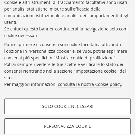
Presidente: prof. Francesco Citti
Cookie e altri strumenti di tracciamento facoltativi sono usati
per analisi statistiche, misure sull'efficacia della
Coordinatrice gestionale: Maria Pia Torricelli
comunicazione istituzionale e analisi dei comportamenti degli
Responsabile Amministrativo: Luigia Di Pumpo
utenti.
Se chiudi questo banner continuerai la navigazione solo con i
Via Zamboni, 33/35 - 40126 Bologna (BO)
cookie necessari.
Tel. +39 051 2088306 - Fax +39 051 2088385
Puoi esprimere il consenso sui cookie facoltativi attivando
bub.info@unibo.it
l'opzione in "Personalizza cookie" e, se vuoi, potrai esprimere
consensi più specifici in "Mostra cookie di profilazione".
bub.biblioteca@pec.unibo.it
Potrai sempre rivedere le tue scelte e verificare lo stato dei
Dove siamo
Orario dei servizi
consensi rientrando nella sezione "Impostazione cookie" del
sito.
Helpdesk
Per maggiori informazioni
consulta la nostra Cookie policy
.
Accessibilità
Rubrica di Ateneo
SOLO COOKIE NECESSARI
Privacy e note legali
COOKIE DI PROFILAZIONE -
Impostazioni Cookie
FACOLTATIVI
PERSONALIZZA COOKIE
SEGUI LA BUB:
Si tratta di cookie utilizzati per analizzare le caratteristiche della