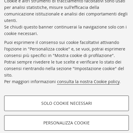
Cookie e altri strumenti di tracciamento facoltativi sono usati
per analisi statistiche, misure sull'efficacia della
Coordinatrice gestionale: Maria Pia Torricelli
comunicazione istituzionale e analisi dei comportamenti degli
Responsabile Amministrativo: Luigia Di Pumpo
utenti.
Se chiudi questo banner continuerai la navigazione solo con i
Via Zamboni, 33/35 - 40126 Bologna (BO)
cookie necessari.
Tel. +39 051 2088306 - Fax +39 051 2088385
Puoi esprimere il consenso sui cookie facoltativi attivando
bub.info@unibo.it
l'opzione in "Personalizza cookie" e, se vuoi, potrai esprimere
consensi più specifici in "Mostra cookie di profilazione".
bub.biblioteca@pec.unibo.it
Potrai sempre rivedere le tue scelte e verificare lo stato dei
Dove siamo
Orario dei servizi
consensi rientrando nella sezione "Impostazione cookie" del
sito.
Helpdesk
Per maggiori informazioni
consulta la nostra Cookie policy
.
Accessibilità
Rubrica di Ateneo
SOLO COOKIE NECESSARI
Privacy e note legali
COOKIE DI PROFILAZIONE -
Impostazioni Cookie
FACOLTATIVI
PERSONALIZZA COOKIE
SEGUI LA BUB:
Si tratta di cookie utilizzati per analizzare le caratteristiche della