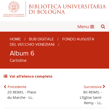
Menu
HOME
/
BUB DIGITALE
/
FONDO AUGUSTA
DEL VECCHIO VENEZIANI
/
Album 6
Cartoline
Vai all'elenco completo
Precedente
Successiva
20 REIMS. - Place
80 REIMS. -
du Marche - LL.
L'Eglise Saint-
Remy. - LL.