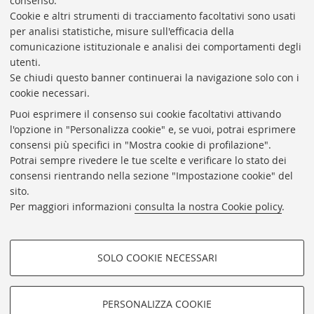
consenso.
Presidente: prof. Francesco Citti
Cookie e altri strumenti di tracciamento facoltativi sono usati
per analisi statistiche, misure sull'efficacia della
Coordinatrice gestionale: Maria Pia Torricelli
comunicazione istituzionale e analisi dei comportamenti degli
Responsabile Amministrativo: Luigia Di Pumpo
utenti.
Se chiudi questo banner continuerai la navigazione solo con i
Via Zamboni, 33/35 - 40126 Bologna (BO)
cookie necessari.
Tel. +39 051 2088306 - Fax +39 051 2088385
Puoi esprimere il consenso sui cookie facoltativi attivando
bub.info@unibo.it
l'opzione in "Personalizza cookie" e, se vuoi, potrai esprimere
consensi più specifici in "Mostra cookie di profilazione".
bub.biblioteca@pec.unibo.it
Potrai sempre rivedere le tue scelte e verificare lo stato dei
Dove siamo
Orario dei servizi
consensi rientrando nella sezione "Impostazione cookie" del
sito.
Helpdesk
Per maggiori informazioni
consulta la nostra Cookie policy
.
Accessibilità
Rubrica di Ateneo
SOLO COOKIE NECESSARI
Privacy e note legali
COOKIE DI PROFILAZIONE -
Impostazioni Cookie
FACOLTATIVI
PERSONALIZZA COOKIE